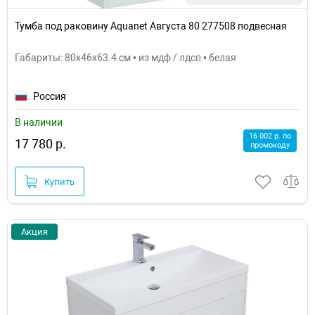
Тумба под раковину Aquanet Августа 80 277508 подвесная
Габариты: 80x46x63.4 см • из мдф / лдсп • белая
Россия
В наличии
16 002 р. по
17 780 р.
промокоду
Купить
Акция