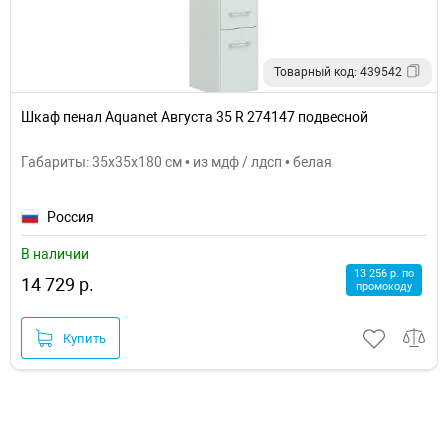
Товарный код: 439542
Шкаф пенал Aquanet Августа 35 R 274147 подвесной
Габариты: 35x35x180 см • из мдф / лдсп • белая
Россия
В наличии
13 256 р. по
14 729 р.
промокоду
Купить