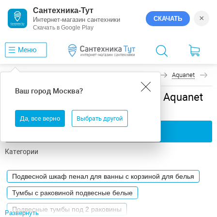
Сантехника-Тут
×
СКАЧАТЬ
Интернет-магазин сантехники
Скачать в Google Play
Меню
Главная
Мебель для ванной
Подвесная
Aquanet
А
Ваш город
Москва
?
Мебель для ванной подвесная Aquanet
Августа
Да, все верно
Выбрать другой
Применить фильтры
Категории
Подвесной шкаф пенал для ванны с корзиной для белья
Тумбы с раковиной подвесные белые
Подвесные тумбы под 2 раковины
Развернуть