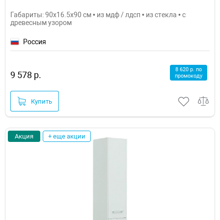
Габариты: 90x16.5x90 см • из мдф / лдсп • из стекла • с
древесным узором
Россия
8 620 р. по
9 578 р.
промокоду
Купить
Акция
+ еще акции