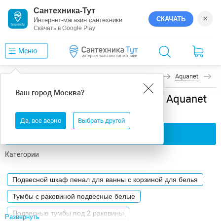
Сантехника-Тут
×
СКАЧАТЬ
Интернет-магазин сантехники
Скачать в Google Play
Меню
Главная
Мебель для ванной
Подвесная
Aquanet
Л
Ваш город
Москва
?
Мебель для ванной подвесная Aquanet
Лидс
Да, все верно
Выбрать другой
Применить фильтры
Категории
Подвесной шкаф пенал для ванны с корзиной для белья
Тумбы с раковиной подвесные белые
Подвесные тумбы под 2 раковины
Развернуть