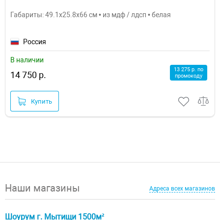
Габариты: 49.1x25.8x66 см • из мдф / лдсп • белая
Россия
В наличии
13 275 р. по
14 750 р.
промокоду
Купить
Наши магазины
Адреса всех магазинов
Шоурум г. Мытищи 1500м²