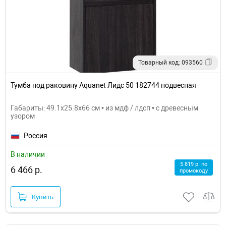
Товарный код: 093560
Тумба под раковину Aquanet Лидс 50 182744 подвесная
Габариты: 49.1x25.8x66 см • из мдф / лдсп • с древесным
узором
Россия
В наличии
5 819 р. по
6 466 р.
промокоду
Купить