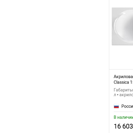
Акриловая
Classica
Габариты:
л • акрил
Росс
В наличи
16 603