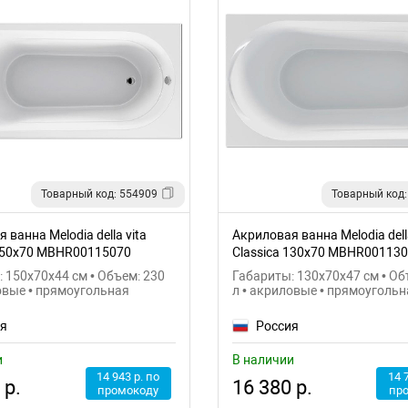
Товарный код: 554909
Товарный код:
 ванна Melodia della vita
Акриловая ванна Melodia della
 150х70 MBHR00115070
Classica 130х70 MBHR00113
 150x70x44 см • Объем: 230
Габариты: 130x70x47 см • Об
овые • прямоугольная
л • акриловые • прямоугольн
ия
Россия
и
В наличии
14 943 р. по
14 
 р.
16 380 р.
промокоду
пр