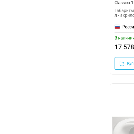
Classica
Габариты:
л • акрил
Росс
В наличи
17 578
Куп