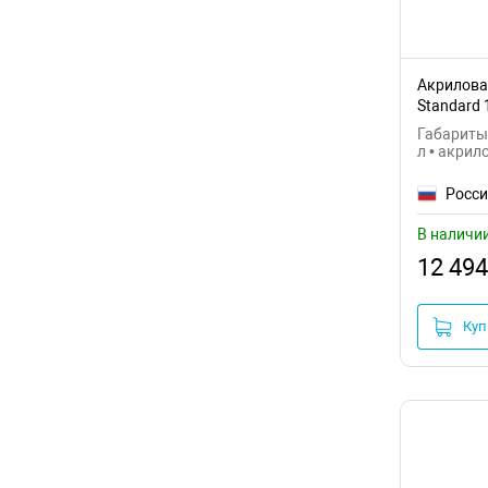
Акриловая
Standard
Габариты:
л • акрил
Росс
В наличи
12 494
Куп