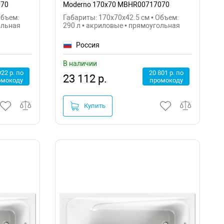
070
Moderno 170х70 MBHR00717070
Объем:
Габариты: 170x70x42.5 см • Объем:
ольная
290 л • акриловые • прямоугольная
Россия
В наличии
922 р. по
20 801 р. по
23 112 р.
омокоду
промокоду
Купить