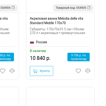
 554904
Товарный код: 554905
 vita
Акриловая ванна Melodia della vita
Standard Middle 170х70
MBHR01117070
Объем:
Габариты: 170x70x35.5 см • Объем:
ольная
270 л • акриловые • прямоугольная
Россия
В наличии
30 р. по
9 756 р. по
10 840 р.
омокоду
промокоду
Купить