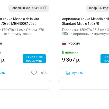
Товарный код: 554903
Товарный код:
 ванна Melodia della vita
Акриловая ванна Melodia della
 170х70 MBHR00817070
Standard Middle 150х70
MBHR01115070
 170x70x41 см • Объем: 270
Габариты: 150x70x35.5 см • 
овые • прямоугольная
250 л • акриловые • прямоуг
ия
Россия
и
В наличии
11 245 р. по
8 4
 р.
9 367 р.
промокоду
пр
ить
Купить