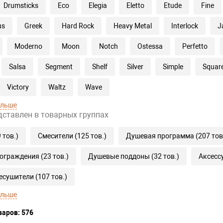
Drumsticks
Eco
Elegia
Eletto
Etude
Fine
us
Greek
Hard Rock
Heavy Metal
Interlock
J
Moderno
Moon
Notch
Ostessa
Perfetto
Salsa
Segment
Shelf
Silver
Simple
Squar
Victory
Waltz
Wave
ольше
дставлен в товарных группах
 тов.)
Смесители (125 тов.)
Душевая программа (207 тов
граждения (23 тов.)
Душевые поддоны (32 тов.)
Аксессу
сушители (107 тов.)
ольше
варов: 576