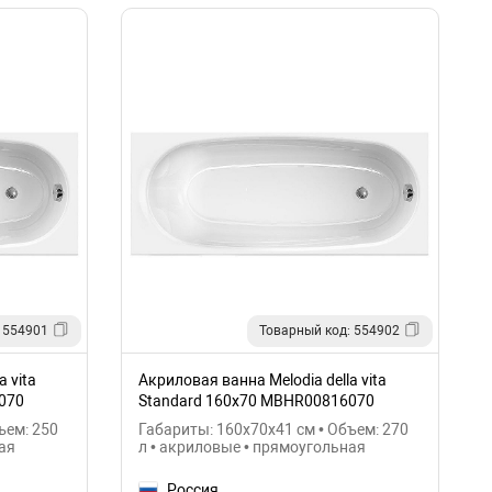
 554901
Товарный код: 554902
 vita
Акриловая ванна Melodia della vita
070
Standard 160х70 MBHR00816070
ъем: 250
Габариты: 160x70x41 см • Объем: 270
ая
л • акриловые • прямоугольная
Россия