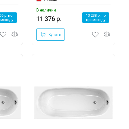
В наличии
66 р. по
10 238 р. по
11 376 р.
омокоду
промокоду
Купить