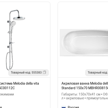
Товарный код: 555383
Товарный код:
истема Melodia della vita
Акриловая ванна Melodia della
SC00112С
Standard 150х70 MBHR00815
режимами
Габариты: 150x70x41 см • Об
л • акриловые • прямоугольн
ия
Россия