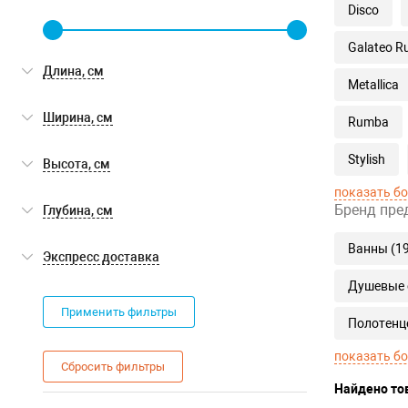
Disco
Galateo R
Длина, см
Metallica
Ширина, см
Rumba
Stylish
Высота, см
показать б
Бренд пре
Глубина, см
Ванны (19
Экспресс доставка
Душевые о
Экспресс доставка
(0)
Применить фильтры
Полотенце
показать б
Сбросить фильтры
Найдено то