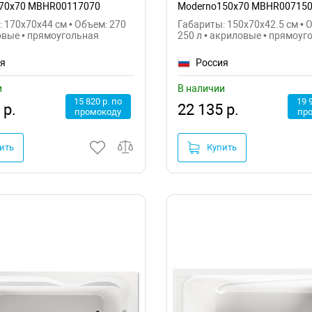
 170х70 MBHR00117070
Moderno150х70 MBHR00715
 170x70x44 см • Объем: 270
Габариты: 150x70x42.5 см • 
овые • прямоугольная
250 л • акриловые • прямоуг
ия
Россия
и
В наличии
15 820 р. по
19 
 р.
22 135 р.
промокоду
пр
ить
Купить