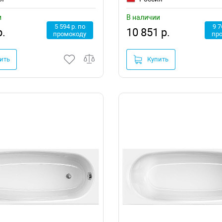
и
В наличии
5 594 р. по
9 7
р.
10 851 р.
промокоду
пр
ить
Купить