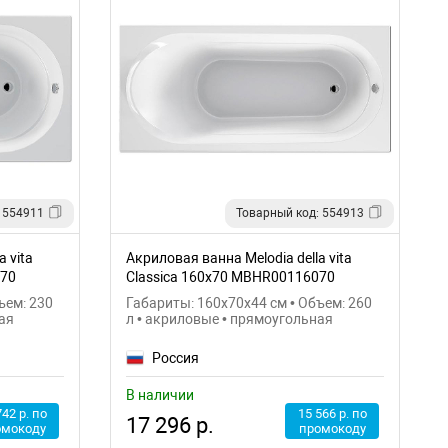
 554911
Товарный код: 554913
 vita
Акриловая ванна Melodia della vita
070
Classica 160х70 MBHR00116070
ъем: 230
Габариты: 160x70x44 см • Объем: 260
ая
л • акриловые • прямоугольная
Россия
В наличии
742 р. по
15 566 р. по
17 296 р.
омокоду
промокоду