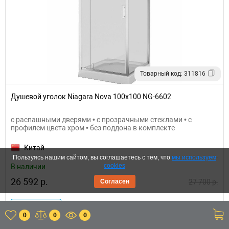
Товарный код: 311816
Душевой уголок Niagara Nova 100х100 NG-6602
с распашными дверями • с прозрачными стеклами • с
профилем цвета хром • без поддона в комплекте
Китай
Пользуясь нашим сайтом, вы соглашаетесь с тем, что
мы используем
cookies
В наличии
26 592 р.
27 700 р.
Согласен
Купить
0
0
0