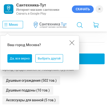
Сантехника-Тут
×
СКАЧАТЬ
Интернет-магазин сантехники
Скачать в Google Play
Меню
Главная
Niagara
Nova
Ваш город
Москва
?
Niagara Nova
Да, все верно
Применить фильтры
Выбрать другой
Бренд представлен в товарных группах
Душевые ограждения (502 тов.)
Душевые поддоны (10 тов.)
Аксессуары для ванной (5 тов.)