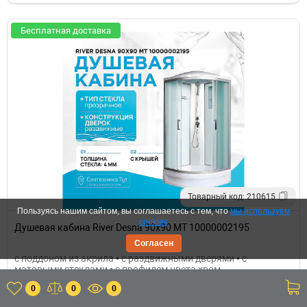
Бесплатная доставка
Товарный код: 210615
Пользуясь нашим сайтом, вы соглашаетесь с тем, что
мы используем
cookies
Душевая кабина River Desna 90x90 МТ 10000002195
Согласен
с поддоном из акрила • с раздвижными дверями • с
матовыми стеклами • с профилем цвета хром
0
0
0
Россия