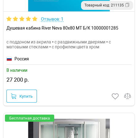
Товарный код: 211135
Отзывов: 1
Душевая кабина River Neva 80x80 МТ Б/К 10000001285
с поддоном из акрила • с раздвижными дверями • с
матовыми стеклами • с профилем цвета хром
Россия
В наличии
27 200 р.
Купить
Бесплатная доставка