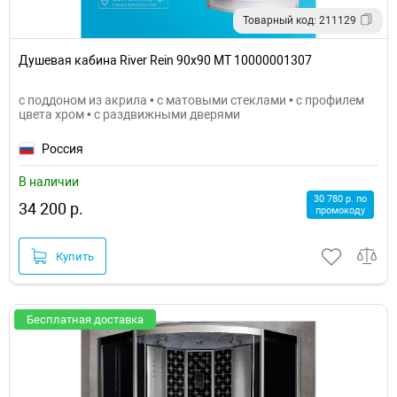
Товарный код: 211129
Душевая кабина River Rein 90x90 МТ 10000001307
с поддоном из акрила • с матовыми стеклами • с профилем
цвета хром • с раздвижными дверями
Россия
В наличии
30 780 р. по
34 200 р.
промокоду
Купить
Бесплатная доставка