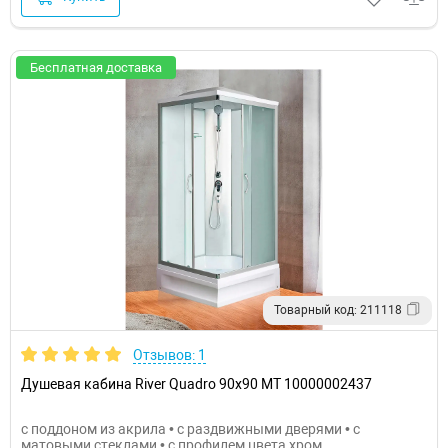
Бесплатная доставка
Товарный код: 211118
Отзывов: 1
Душевая кабина River Quadro 90x90 МТ 10000002437
с поддоном из акрила • с раздвижными дверями • с
матовыми стеклами • с профилем цвета хром