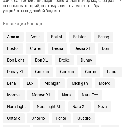
сайте сантехники «Ривер» представлен выбор моделей разных
ценовых категорий, поэтому клиенты смогут выбрать
устройства под любой бюджет.
Коллекции бренда
Amalia
Amur
Baikal
Balaton
Bering
Bosfor
Crater
Desna
Desna XL
Don
Don Light
Don XL
Dreike
Dunay
Dunay XL
Gudzon
Gudzon
Guron
Laura
Lena
Lux
Michigan
Michigan
Moero
Morava
Morava XL
Nara
Nara Eco
Nara Light
Nara Light XL
Nara XL
Neva
Ontario
Ontario
Penta
Quadro