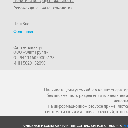
Политика конфиденциальности
Рекомендательные технологии
Наш блог
Франшиза
Сантехника-Тут
ООО «Элит Групп»
ОГРН 1115029005123
ИНН 5029152090
Наличие и цены уточняйте у наших оператор
без письменного разрешения владельцев а
исполь
На информационном ресурсе применяются
систематизации и анализа сведений, относ
Пользуясь нашим сайтом, вы соглашаетесь с тем, что
мы