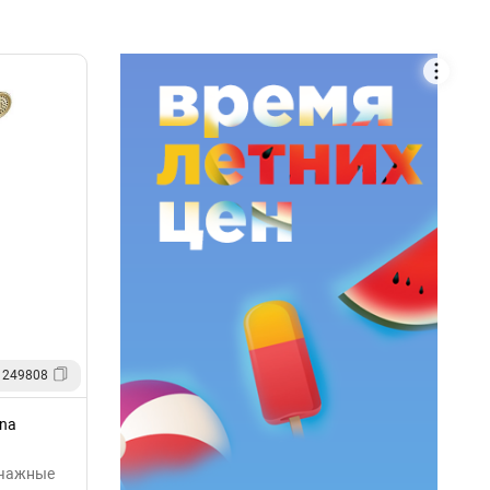
 249808
ina
ычажные