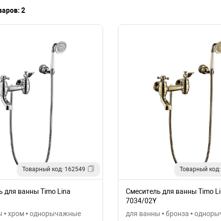
аров: 2
Товарный код: 162549
Товарный код:
 для ванны Timo Lina
Смеситель для ванны Timo L
7034/02Y
ы • хром • однорычажные
для ванны • бронза • однор