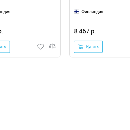
яндия
Финляндия
р.
8 467 р.
ить
Купить