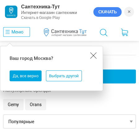
Сантехника-Тут
×
СКАЧАТЬ
Интернет-магазин сантехники
Скачать в Google Play
Меню
Главная
Ванны
9
Ваш город
Москва
?
9 ванны
Да, все верно
Применить фильтры
Выбрать другой
Популярные бренды
Gemy
Orans