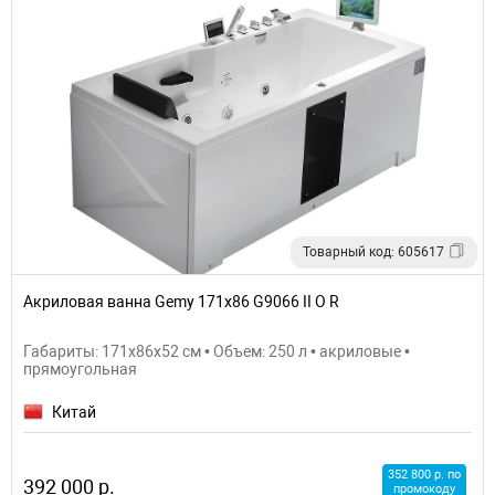
Товарный код: 605617
Акриловая ванна Gemy 171x86 G9066 II O R
Габариты: 171x86x52 см • Объем: 250 л • акриловые •
прямоугольная
Китай
352 800 р. по
392 000 р.
промокоду