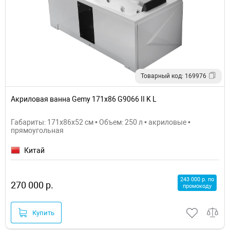
Товарный код: 169976
Акриловая ванна Gemy 171х86 G9066 II K L
Габариты: 171x86x52 см • Объем: 250 л • акриловые •
прямоугольная
Китай
243 000 р. по
270 000 р.
промокоду
Купить