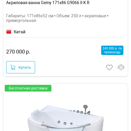
Акриловая ванна Gemy 171х86 G9066 II K R
Габариты: 171x86x52 см • Объем: 250 л • акриловые •
прямоугольная
Китай
243 000 р. по
270 000 р.
промокоду
Купить
Бесплатная доставка