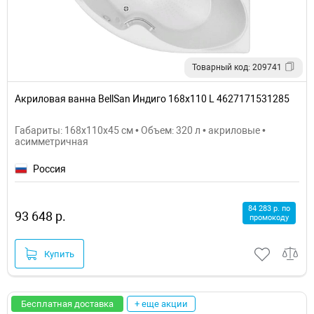
Товарный код: 209741
Акриловая ванна BellSan Индиго 168x110 L 4627171531285
Габариты: 168x110x45 см • Объем: 320 л • акриловые •
асимметричная
Россия
84 283 р. по
93 648 р.
промокоду
Купить
Бесплатная доставка
+ еще акции