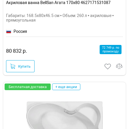
Акриловая ванна BellSan Агата 170x80 4627171531087
Габариты: 168.5x80x46.5 см • Объем: 260 л • акриловые •
прямоугольная
Россия
72 749 р. по
80 832 р.
промокоду
Купить
Бесплатная доставка
+ еще акции