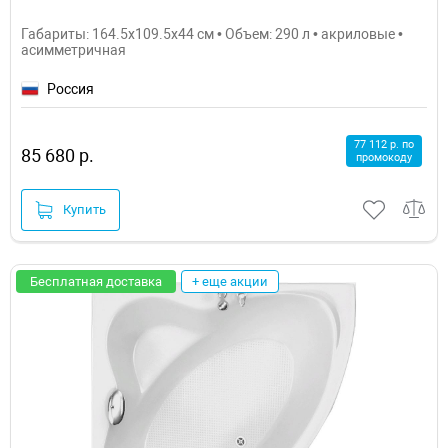
Габариты: 164.5x109.5x44 см • Объем: 290 л • акриловые •
асимметричная
Россия
77 112 р. по
85 680 р.
промокоду
Купить
Бесплатная доставка
+ еще акции