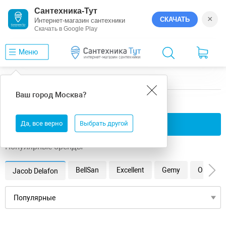
Сантехника-Тут
×
СКАЧАТЬ
Интернет-магазин сантехники
Скачать в Google Play
Меню
Главная
Ванны
12
Ваш город
Москва
?
12 ванны
Да, все верно
Применить фильтры
Выбрать другой
Популярные бренды
BellSan
Excellent
Gemy
Orans
Jacob Delafon