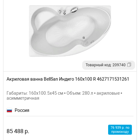
Товарный код: 209740
Акриловая ванна BellSan Индиго 160x100 R 4627171531261
Габариты: 160x100.5x45 см • Объем: 280 л • акриловые •
асимметричная
Россия
76 939 р. по
85 488 р.
промокоду