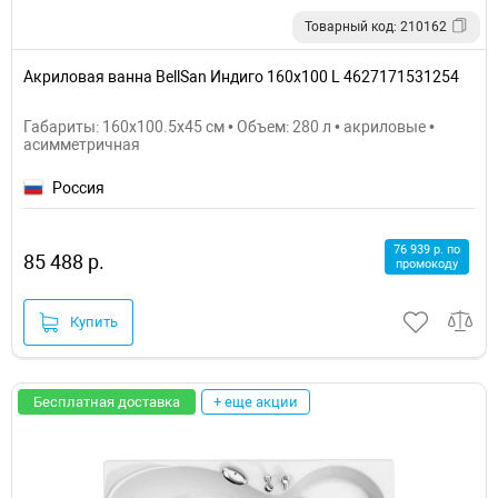
Товарный код: 210162
Акриловая ванна BellSan Индиго 160x100 L 4627171531254
Габариты: 160x100.5x45 см • Объем: 280 л • акриловые •
асимметричная
Россия
76 939 р. по
85 488 р.
промокоду
Купить
Бесплатная доставка
+ еще акции