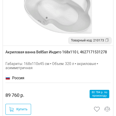
Товарный код: 210173
Акриловая ванна BellSan Индиго 168x110 L 4627171531278
Габариты: 168x110x45 см • Объем: 320 л • акриловые •
асимметричная
Россия
80 784 р. по
89 760 р.
промокоду
Купить