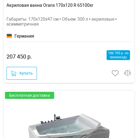
Акриловая ванна Orans 170х120 R 65100xr
Габариты: 170x120x47 см • Объем: 300 л • акриловые •
асимметричная
Германия
186 705 р. по
207 450 р.
промокоду
Купить
Бесплатная доставка