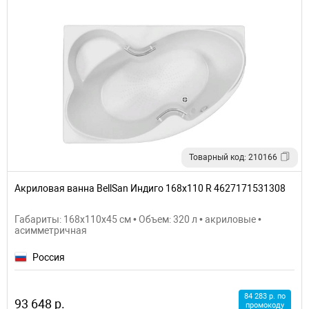
Товарный код: 210166
Акриловая ванна BellSan Индиго 168x110 R 4627171531308
Габариты: 168x110x45 см • Объем: 320 л • акриловые •
асимметричная
Россия
84 283 р. по
93 648 р.
промокоду