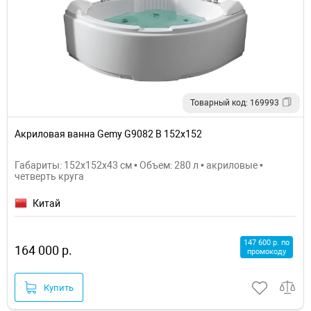
Товарный код: 169993
Акриловая ванна Gemy G9082 B 152х152
Габариты: 152x152x43 см • Объем: 280 л • акриловые •
четверть круга
Китай
147 600 р. по
164 000 р.
промокоду
Купить