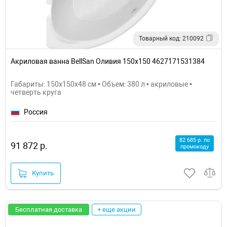
Товарный код: 210092
Акриловая ванна BellSan Оливия 150x150 4627171531384
Габариты: 150x150x48 см • Объем: 380 л • акриловые •
четверть круга
Россия
82 685 р. по
91 872 р.
промокоду
Купить
Бесплатная доставка
+ еще акции