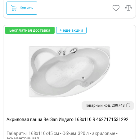
Купить
Бесплатная доставка
+ еще акции
Товарный код: 209743
Акриловая ванна BellSan Индиго 168x110 R 4627171531292
Габариты: 168x110x45 см • Объем: 320 л • акриловые •
асимметричная