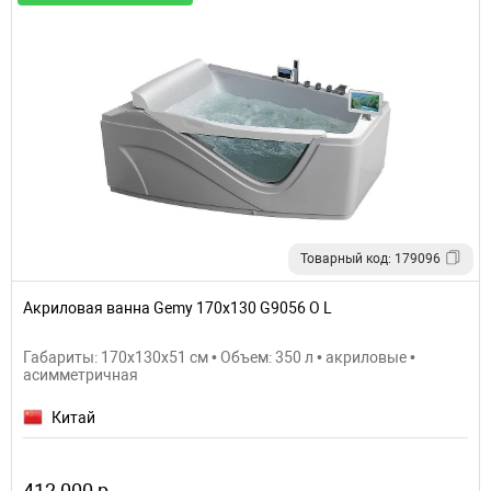
Товарный код: 179096
Акриловая ванна Gemy 170х130 G9056 O L
Габариты: 170x130x51 см • Объем: 350 л • акриловые •
асимметричная
Китай
412 000 р.