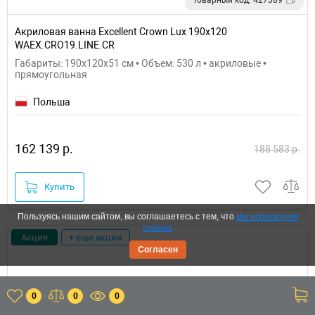
Акриловая ванна Excellent Crown Lux 190x120
WAEX.CRO19.LINE.CR
Габариты: 190x120x51 см • Объем: 530 л • акриловые •
прямоугольная
Польша
162 139 р.
188 583 р.
Купить
Пользуясь нашим сайтом, вы соглашаетесь с тем, что
мы используем
cookies
Акция
+ еще акции
Согласен
0
0
0