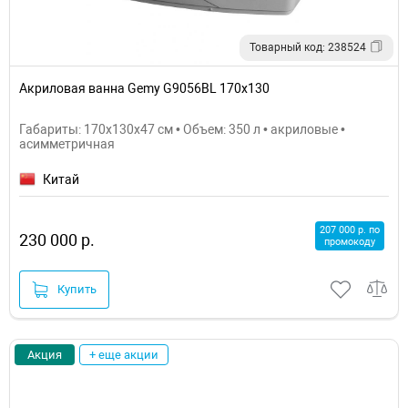
Товарный код: 238524
Акриловая ванна Gemy G9056BL 170х130
Габариты: 170x130x47 см • Объем: 350 л • акриловые •
асимметричная
Китай
207 000 р. по
230 000 р.
промокоду
Купить
Акция
+ еще акции