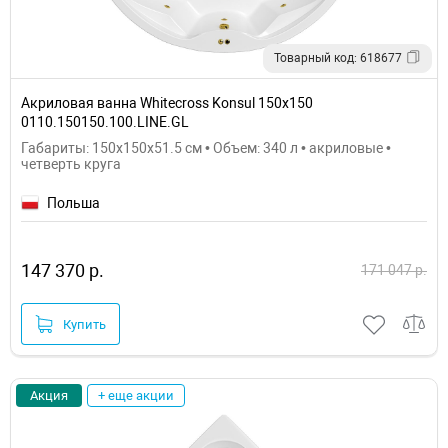
Товарный код: 618677
Акриловая ванна Whitecross Konsul 150x150
0110.150150.100.LINE.GL
Габариты: 150x150x51.5 см • Объем: 340 л • акриловые •
четверть круга
Польша
147 370 р.
171 047 р.
Купить
Акция
+ еще акции