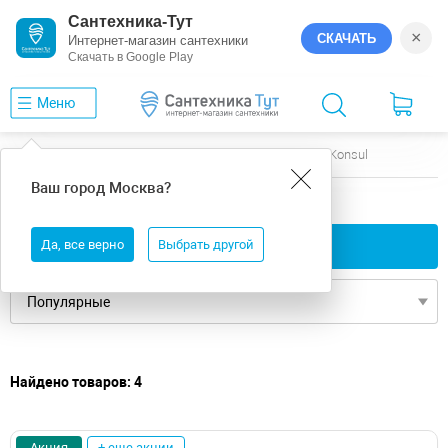
Сантехника-Тут
×
СКАЧАТЬ
Интернет-магазин сантехники
Скачать в Google Play
Меню
Главная
Ванны
12
Whitecross
Konsul
Ваш город
Москва
?
12 ванны Whitecross Konsul
Да, все верно
Применить фильтры
Выбрать другой
Найдено товаров: 4
Акция
+ еще акции