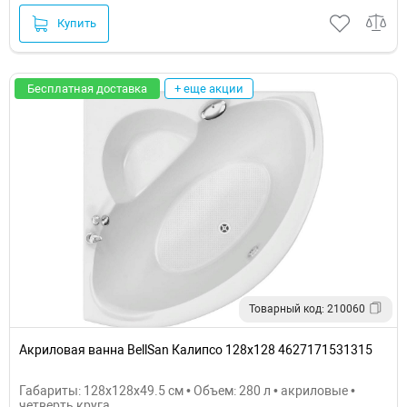
Купить
Бесплатная доставка
+ еще акции
Товарный код: 210060
Акриловая ванна BellSan Калипсо 128x128 4627171531315
Габариты: 128x128x49.5 см • Объем: 280 л • акриловые •
четверть круга