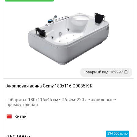
Товарный код: 169997
Акриловая ванна Gemy 180х116 G9085 K R
Габариты: 180x116x45 см • Объем: 220 л • акриловые •
прямоугольная
Китай
234 000 р. по
260 000 р.