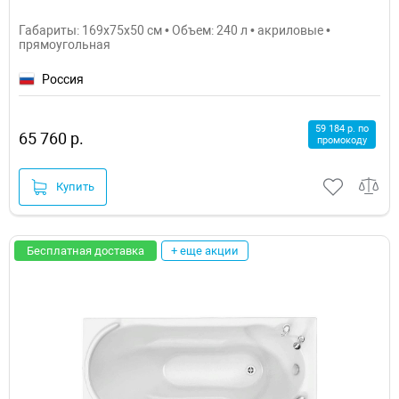
Габариты: 169x75x50 см • Объем: 240 л • акриловые •
прямоугольная
Россия
59 184 р. по
65 760 р.
промокоду
Купить
Бесплатная доставка
+ еще акции