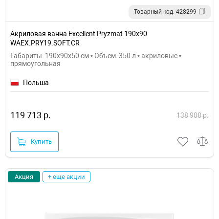
Товарный код: 428299
Акриловая ванна Excellent Pryzmat 190x90
WAEX.PRY19.SOFT.CR
Габариты: 190x90x50 см • Объем: 350 л • акриловые •
прямоугольная
Польша
119 713 р.
138 908 р.
Купить
Акция
+ еще акции