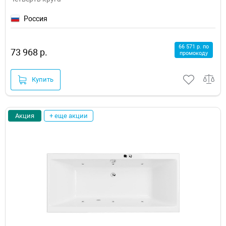
Россия
66 571 р. по
73 968 р.
промокоду
Купить
Акция
+ еще акции