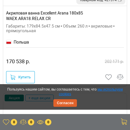
Акриловая ванна Excellent Arana 180x85
WAEX.ARA18.RELAX.CR
Габариты: 179x84.5x47.5 см • Объем: 260 л • акриловые •
прямоугольная
Польша
170 538 р.
202 171 р.
Купить
Пользуясь нашим сайтом, вы соглашаетесь с тем, что
мы используем
cookies
Акция
+ еще акции
Согласен
0
0
0