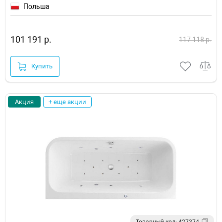
Польша
101 191 р.
117 118 р.
Купить
Акция
+ еще акции
Товарный код: 427374