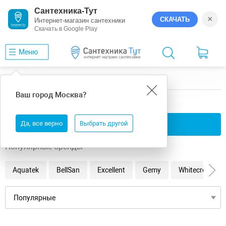
Сантехника-Тут
×
СКАЧАТЬ
Интернет-магазин сантехники
Скачать в Google Play
Меню
Главная
Ванны
6
Ваш город
Москва
?
6 ванны
Да, все верно
Применить фильтры
Выбрать другой
Популярные бренды
Aquatek
BellSan
Excellent
Gemy
Whitecross