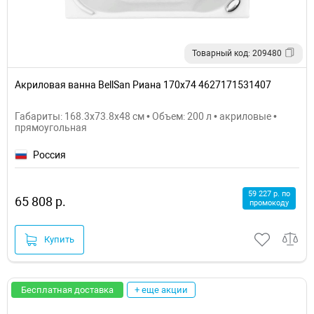
Товарный код: 209480
Акриловая ванна BellSan Риана 170x74 4627171531407
Габариты: 168.3x73.8x48 см • Объем: 200 л • акриловые •
прямоугольная
Россия
59 227 р. по
65 808 р.
промокоду
Купить
Бесплатная доставка
+ еще акции