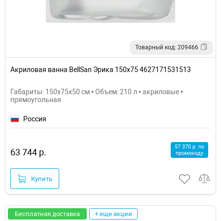
Товарный код: 209466
Акриловая ванна BellSan Эрика 150x75 4627171531513
Габариты: 150x75x50 см • Объем: 210 л • акриловые •
прямоугольная
Россия
57 370 р. по
63 744 р.
промокоду
Купить
Бесплатная доставка
+ еще акции