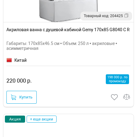
Товарный код: 204425
Акриловая ванна с душевой кабиной Gemy 170x85 G8040 C R
Габариты: 170x85x46.5 см • Объем: 250 л • акриловые •
асимметричная
Китай
198 000 р. по
220 000 р.
промокоду
Купить
Акция
+ еще акции