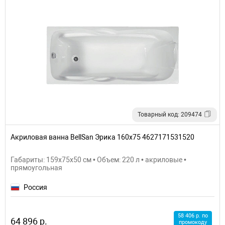
Товарный код: 209474
Акриловая ванна BellSan Эрика 160x75 4627171531520
Габариты: 159x75x50 см • Объем: 220 л • акриловые •
прямоугольная
Россия
58 406 р. по
64 896 р.
промокоду