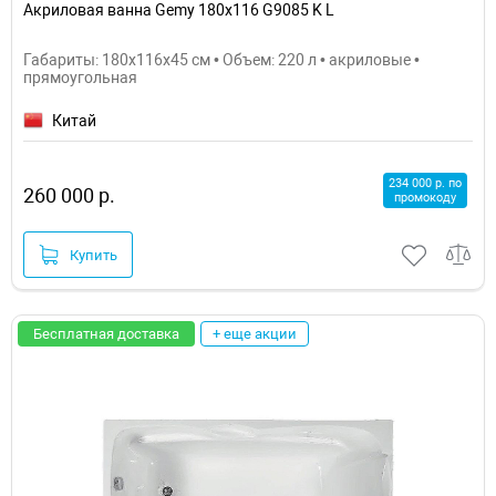
Акриловая ванна Gemy 180х116 G9085 K L
Габариты: 180x116x45 см • Объем: 220 л • акриловые •
прямоугольная
Китай
234 000 р. по
260 000 р.
промокоду
Купить
Бесплатная доставка
+ еще акции