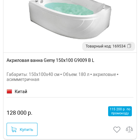
Товарный код: 169534
Акриловая ванна Gemy 150х100 G9009 B L
Габариты: 150x100x40 см • Объем: 180 л • акриловые •
асимметричная
Китай
115 200 р. по
128 000 р.
промокоду
Купить