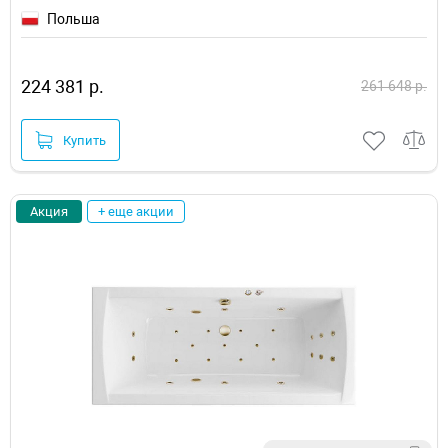
Польша
224 381 р.
261 648 р.
Купить
Акция
+ еще акции