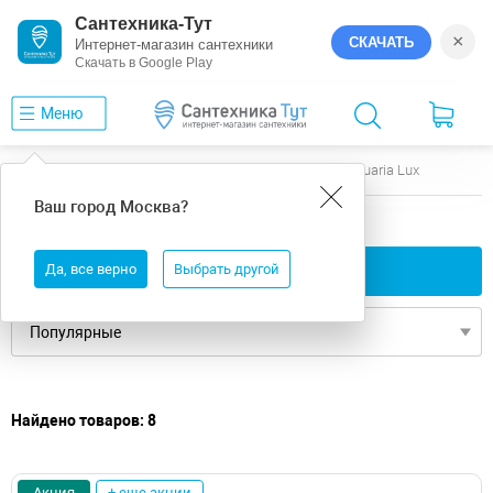
Сантехника-Тут
×
СКАЧАТЬ
Интернет-магазин сантехники
Скачать в Google Play
Меню
Главная
Ванны
14
Excellent
Aquaria Lux
Ваш город
Москва
?
14 ванны Excellent Aquaria Lux
Да, все верно
Применить фильтры
Выбрать другой
Найдено товаров: 8
Акция
+ еще акции