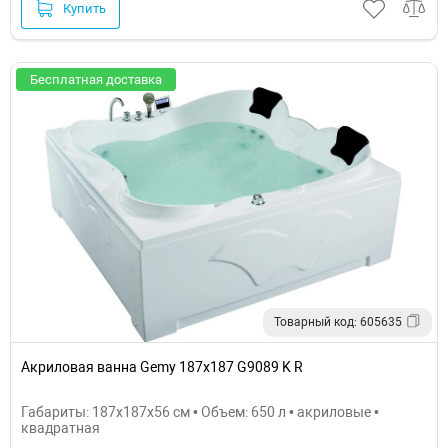
Купить
Бесплатная доставка
Товарный код: 605635
Акриловая ванна Gemy 187x187 G9089 K R
Габариты: 187x187x56 см • Объем: 650 л • акриловые •
квадратная