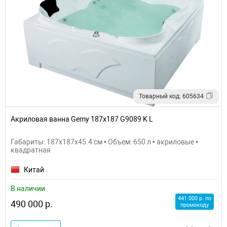
Товарный код: 605634
Акриловая ванна Gemy 187x187 G9089 K L
Габариты: 187x187x45.4 см • Объем: 650 л • акриловые •
квадратная
Китай
В наличии
441 000 р. по
490 000 р.
промокоду