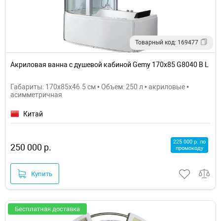
Товарный код: 169477
Акриловая ванна с душевой кабиной Gemy 170х85 G8040 B L
Габариты: 170x85x46.5 см • Объем: 250 л • акриловые •
асимметричная
Китай
225 000 р. по
250 000 р.
промокоду
Купить
Бесплатная доставка