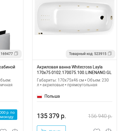
 169477
Товарный код: 523915
кабиной
Акриловая ванна Whitecross Layla
170x75 0102.170075.100.LINENANO.GL
Объем:
Габариты: 170x75x46 см • Объем: 230
ричная
л • акриловые • прямоугольная
Польша
000 р. по
135 379 р.
156 940 р.
омокоду