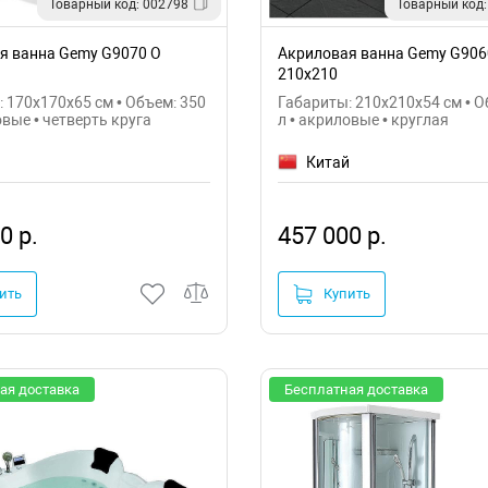
Товарный код: 002798
Товарный код:
я ванна Gemy G9070 O
Акриловая ванна Gemy G906
210х210
 170x170x65 см • Объем: 350
Габариты: 210x210x54 см • О
овые • четверть круга
л • акриловые • круглая
й
Китай
0 р.
457 000 р.
ить
Купить
ая доставка
Бесплатная доставка