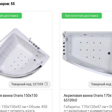
варов: 55
ая доставка
Бесплатная доставка
Товарный код: 227359
Товарный код:
я ванна Orans 150x150
Акриловая ванна Orans 170х
65109r0
 150x150x42 см • Объем: 450
Габариты: 170x120x47 см • О
овые • четверть круга
л • акриловые • асимметрич