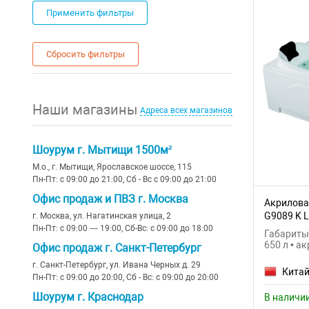
Финляндия
Применить фильтры
желтый
14
(4)
Беларусь
бронза
16
(3)
Сбросить фильтры
Швейцария
золото
10
Россия - Германия
хром
12
Наши магазины
Адреса всех магазинов
Нидерланды
нержавеющая сталь
17
Испания
фиолетовый
20
Шоурум г. Мытищи 1500м²
М.о., г. Мытищи, Ярославское шоссе, 115
оранжевый
24
Пн-Пт: с 09:00 до 21:00, Сб - Вс с 09:00 до 21:00
Офис продаж и ПВЗ г. Москва
Акрилова
G9089 K L
г. Москва, ул. Нагатинская улица, 2
Пн-Пт: с 09:00 — 19:00, Сб-Вс: с 09:00 до 18:00
Габариты:
650 л • а
Офис продаж г. Санкт-Петербург
г. Санкт-Петербург, ул. Ивана Черных д. 29
Кита
Пн-Пт: с 09:00 до 20:00, Сб - Вс: с 09:00 до 20:00
Шоурум г. Краснодар
В наличи