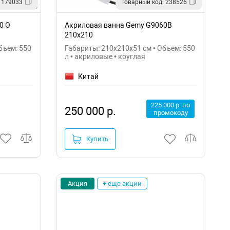
 179033
Товарный код: 238526
0 O
Акриловая ванна Gemy G9060B
210х210
бъем: 550
Габариты: 210x210x51 см • Объем: 550
л • акриловые • круглая
Китай
225 000 р. по
250 000 р.
промокоду
Купить
Акция
+ еще акции