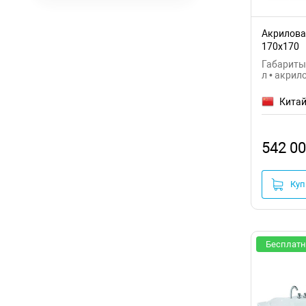
Акрилова
170х170
Габариты:
л • акрил
Кита
542 00
Куп
Бесплатн