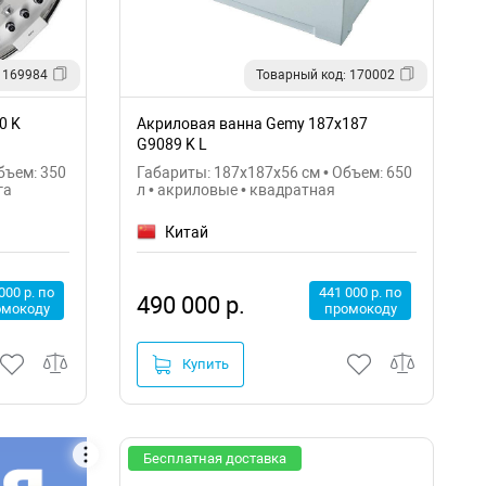
 169984
Товарный код: 170002
0 K
Акриловая ванна Gemy 187х187
G9089 K L
бъем: 350
Габариты: 187x187x56 см • Объем: 650
га
л • акриловые • квадратная
Китай
000 р. по
441 000 р. по
490 000 р.
омокоду
промокоду
Купить
Бесплатная доставка