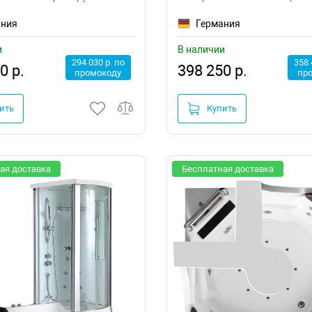
ания
Германия
и
В наличии
294 030 р. по
358 
0 р.
398 250 р.
промокоду
пр
ить
Купить
ая доставка
Бесплатная доставка