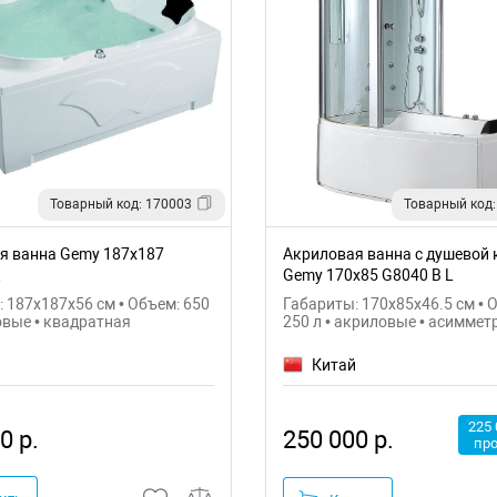
Товарный код: 170003
Товарный код:
я ванна Gemy 187х187
Акриловая ванна с душевой 
R
Gemy 170х85 G8040 B L
 187x187x56 см • Объем: 650
Габариты: 170x85x46.5 см • 
овые • квадратная
250 л • акриловые • асиммет
й
Китай
225 
0 р.
250 000 р.
пр