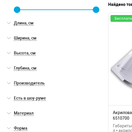
Найдено то
Бесплатн
Длина, см
Ширина, см
Высота, см
Глубина, см
Производитель
Jacob Delafon
(1)
Есть в шоу-руме
Excellent
(6)
Есть в шоу-руме
(0)
Акрилова
Материал
Gemy
(13)
6510700
акрил
(55)
Габариты:
Форма
Orans
(3)
л • акрил