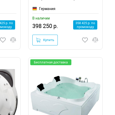
Германия
В наличии
425 р. по
358 425 р. по
398 250 р.
омокоду
промокоду
Купить
Бесплатная доставка