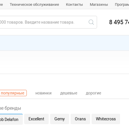
ие
Техническое обслуживание
Контакты
Магазины
Програ
8 495 7
популярные
новинки
дешевые
дорогие
ые бренды
Excellent
Gemy
Orans
Whitecross
ob Delafon