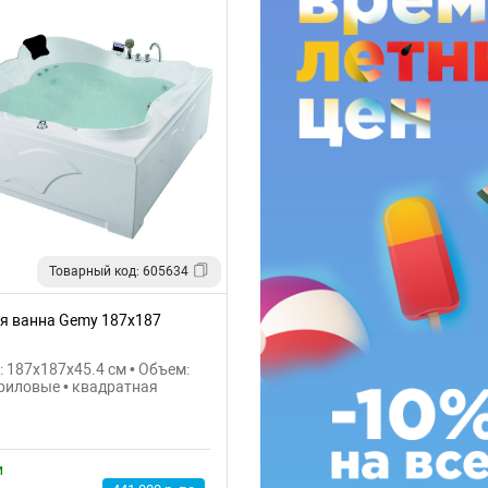
Товарный код: 605634
я ванна Gemy 187x187
 187x187x45.4 см • Объем:
криловые • квадратная
й
и