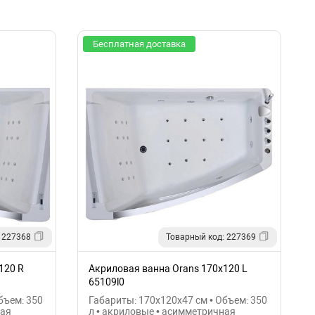
Бесплатная доставка
 227368
Товарный код: 227369
120 R
Акриловая ванна Orans 170х120 L
65109l0
бъем: 350
Габариты: 170x120x47 см • Объем: 350
ная
л • акриловые • асимметричная