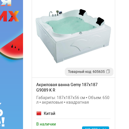
Товарный код: 605635
Акриловая ванна Gemy 187x187
G9089 K R
Габариты: 187x187x56 см • Объем: 650
л • акриловые • квадратная
Китай
В наличии