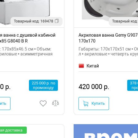
Товарный код: 169478
Товарный код:
я ванна с душевой кабиной
Акриловая ванна Gemy G907
х85 G8040 B R
170х170
 170x85x46.5 см • Объем:
Габариты: 170x170x51 см • О
криловые • асимметричная
л • акриловые • четверть кру
й
Китай
225 000 р. по
378 
0 р.
420 000 р.
промокоду
пр
ить
Купить
ая доставка