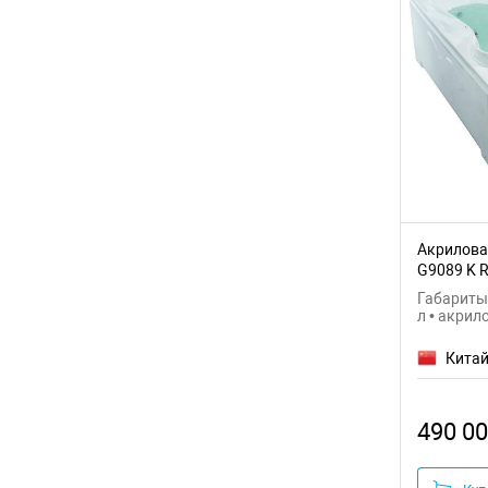
Акрилова
G9089 K 
Габариты:
л • акрил
Кита
490 00