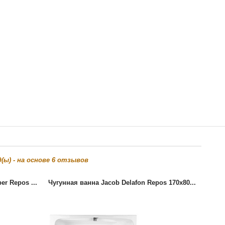
(ы) - на основе
6
отзывов
er Repos ...
Чугунная ванна Jacob Delafon Repos 170x80...
Чугун