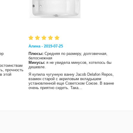
Алина - 2019-07-25
Влад 
ер
Плюсы:
Средняя по размеру, долговечная,
Плюс
белоснежная
Мину
Минусы:
я не увидела минусов, хотелось бы
достоинствам
Хотел
дешевле.
ть, прочность
сохра
в этой
Я купила чугунную ванну Jacob Delafon Repos,
чем и
взамен старой с акриловым вкладышем
не ос
установленной еще Советском Союзе. В ванне
очень приятно сидеть. Така...