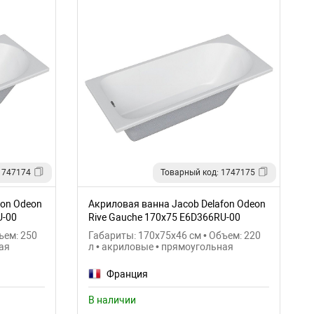
1747174
Товарный код: 1747175
fon Odeon
Акриловая ванна Jacob Delafon Odeon
U-00
Rive Gauche 170x75 E6D366RU-00
ъем: 250
Габариты: 170x75x46 см • Объем: 220
ая
л • акриловые • прямоугольная
Франция
В наличии