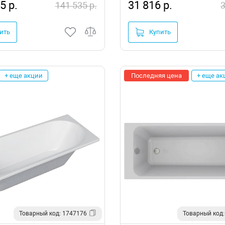
5 р.
31 816 р.
141 535 р.
3
ить
Купить
+ еще акции
Последняя цена
+ еще ак
Товарный код: 1747176
Товарный код: