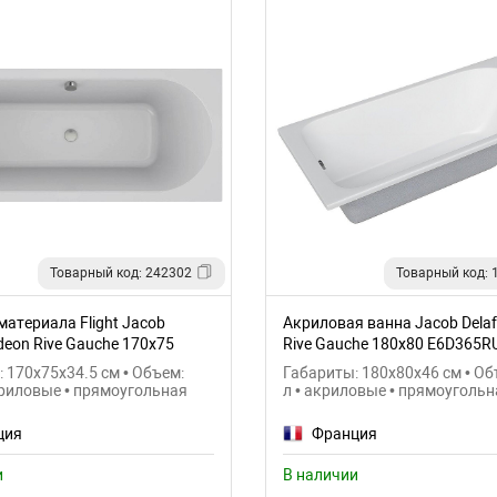
Товарный код: 242302
Товарный код: 
материала Flight Jacob
Акриловая ванна Jacob Dela
deon Rive Gauche 170x75
Rive Gauche 180x80 E6D365R
0
 170x75x34.5 см • Объем:
Габариты: 180x80x46 см • Об
криловые • прямоугольная
л • акриловые • прямоугольн
ция
Франция
и
В наличии