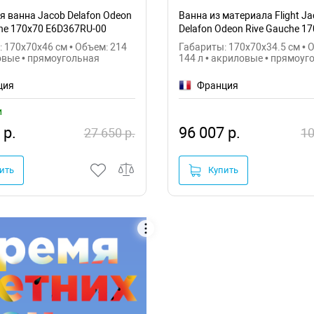
я ванна Jacob Delafon Odeon
Ванна из материала Flight Ja
che 170x70 E6D367RU-00
Delafon Odeon Rive Gauche 1
E6D151-00
 170x70x46 см • Объем: 214
Габариты: 170x70x34.5 см • 
овые • прямоугольная
144 л • акриловые • прямоуг
ция
Франция
и
 р.
96 007 р.
27 650 р.
10
ить
Купить