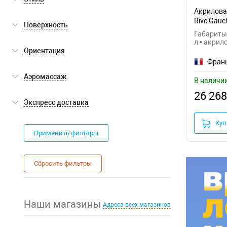
Акрилова
современный
(6)
Rive Gau
Поверхность
Габариты:
л • акрил
глянцевая
(6)
Ориентация
Фран
универсальная
(6)
Аэромассаж
В наличи
26 268
нет
(6)
Экспресс доставка
Куп
Экспресс доставка
(0)
Применить фильтры
Сбросить фильтры
Наши магазины
Адреса всех магазинов