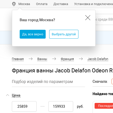
Москва
Оплата
Доставка
Установка и подключен
Ваш город
Москва
?
Да, все верно
Выбрать другой
Все товары
Бренды
Главная
Ванны
Франция
Jacob Delafon
Франция ванны Jacob Delafon Odeon R
Подбор изделий по параметрам
Сначала:
Найдено тов
Цена
Последня
руб.