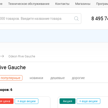
ие
Техническое обслуживание
Контакты
Магазины
Програ
8 495 7
Odeon Rive Gauche
ive Gauche
популярные
новинки
дешевые
дорогие
аров: 6
я цена
+ еще акции
Акция
+ еще акции