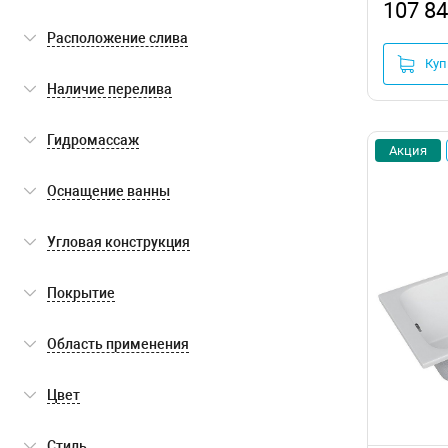
107 84
пристенный
(6)
Расположение слива
Куп
сбоку
(4)
Наличие перелива
по центру
(2)
есть
(6)
Гидромассаж
Акция
нет
(6)
Оснащение ванны
ножки
(3)
Угловая конструкция
нет
(6)
Покрытие
антискользящее
(3)
Область применения
антибактериальное
(3)
для бытового использования
(6)
Цвет
без покрытия
(3)
белый
(6)
Стиль