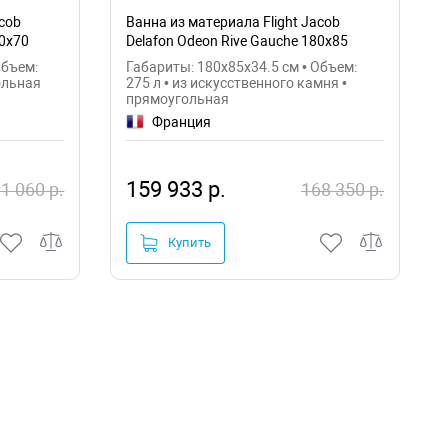
cob
Ванна из материала Flight Jacob
70x70
Delafon Odeon Rive Gauche 180x85
E6D153-00
Объем:
Габариты: 180x85x34.5 см • Объем:
ольная
275 л • из искусственного камня •
прямоугольная
Франция
159 933 р.
1 060 р.
168 350 р.
Купить