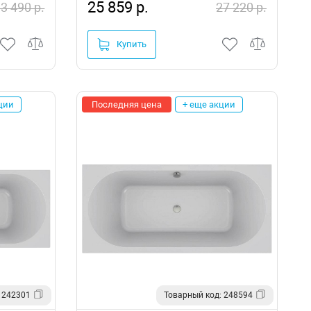
25 859 р.
3 490 р.
27 220 р.
Купить
ции
Последняя цена
+ еще акции
 242301
Товарный код: 248594