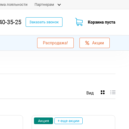
мма лояльности
Партнерам
40-35-25
Корзина пуста
Заказать звонок
Распродажа!
Акции
Вид
Акция
+ еще акции