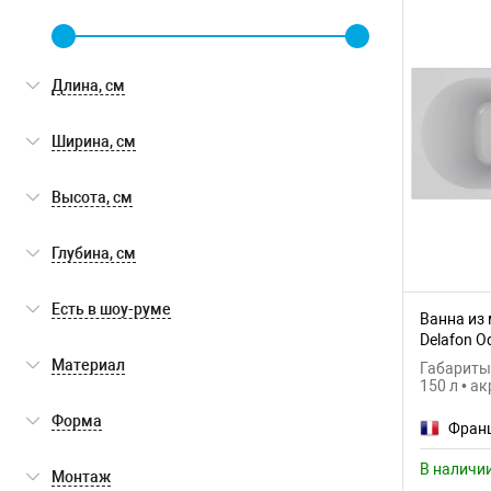
Длина, см
Ширина, см
Высота, см
Глубина, см
Есть в шоу-руме
Ванна из 
Delafon O
Есть в шоу-руме
(0)
E6D152-0
Материал
Габариты:
150 л • а
акрил
(5)
Форма
Фран
искусственный камень
(1)
прямоугольная
(6)
В наличи
Монтаж