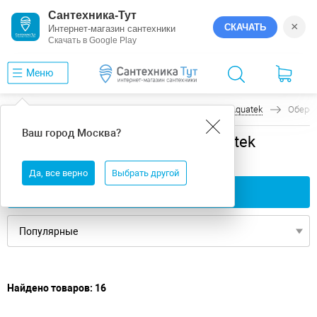
Сантехника-Тут
×
СКАЧАТЬ
Интернет-магазин сантехники
Скачать в Google Play
Меню
Главная
Ванны
Россия - Германия
Aquatek
Оберо
Ваш город
Москва
?
Россия - Германия ванны Aquatek
Оберон
Да, все верно
Выбрать другой
Применить фильтры
Найдено товаров: 16