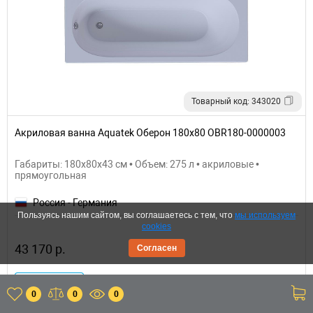
Товарный код: 343020
Акриловая ванна Aquatek Оберон 180х80 OBR180-0000003
Габариты: 180x80x43 см • Объем: 275 л • акриловые •
прямоугольная
Россия - Германия
Пользуясь нашим сайтом, вы соглашаетесь с тем, что
мы используем
cookies
43 170 р.
Согласен
Купить
0
0
0