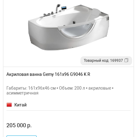
Товарный код: 169937
Акриловая ванна Gemy 161х96 G9046 K R
Габариты: 161x96x46 см • Объем: 200 л • акриловые •
асимметричная
Китай
205 000 р.