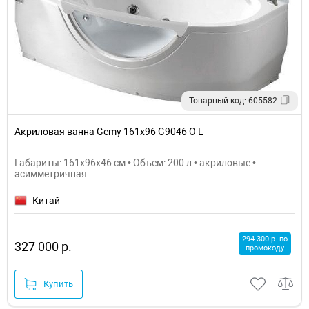
Товарный код: 605582
Акриловая ванна Gemy 161x96 G9046 O L
Габариты: 161x96x46 см • Объем: 200 л • акриловые •
асимметричная
Китай
294 300 р. по
327 000 р.
промокоду
Купить