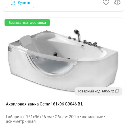
Купить
Бесплатная доставка
Товарный код: 605572
Акриловая ванна Gemy 161x96 G9046 B L
Габариты: 161x96x46 см • Объем: 200 л • акриловые •
асимметричная