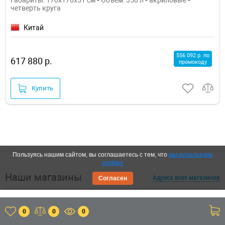
четверть круга
Китай
556 092 р. по
617 880 р.
промокоду
Купить
Пользуясь нашим сайтом, вы соглашаетесь с тем, что
мы используем
cookies
Наши магазины
Адреса всех магазинов
Согласен
Шоурум г. Мытищи 1500м²
0
0
0
М.о., г. Мытищи, Ярославское шоссе, 115