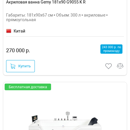
Акриловая ванна Gemy 181x90 G9055 K R
Габариты: 181x90x67 см • Объем: 300 л • акриловые •
прямоугольная
Китай
243 000 р. по
270 000 р.
промокоду
Купить
Бесплатная доставка