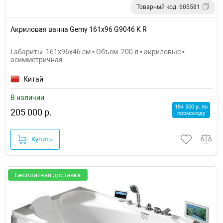
Товарный код: 605581
Акриловая ванна Gemy 161x96 G9046 K R
Габариты: 161x96x46 см • Объем: 200 л • акриловые •
асимметричная
Китай
В наличии
184 500 р. по
205 000 р.
промокоду
Купить
Бесплатная доставка