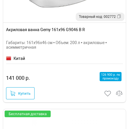
Товарный код: 002772
Акриловая ванна Gemy 161х96 G9046 B R
Габариты: 161x96x46 см • Объем: 200 л • акриловые •
асимметричная
Китай
126 900 р. по
141 000 р.
промокоду
Купить
Бесплатная доставка