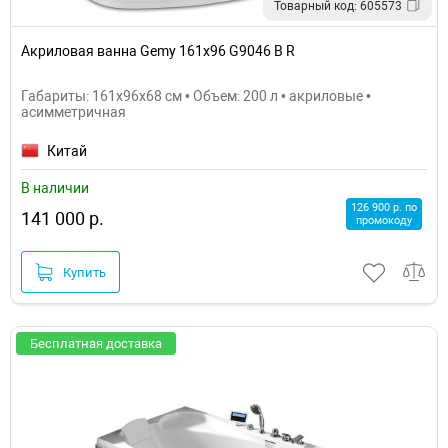
Товарный код: 605573
Акриловая ванна Gemy 161x96 G9046 B R
Габариты: 161x96x68 см • Объем: 200 л • акриловые •
асимметричная
Китай
В наличии
126 900 р. по
141 000 р.
промокоду
Купить
Бесплатная доставка