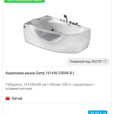
Товарный код: 002767
Акриловая ванна Gemy 161х96 G9046 B L
Габариты: 161x96x46 см • Объем: 200 л • акриловые •
асимметричная
Китай
126 900 р. по