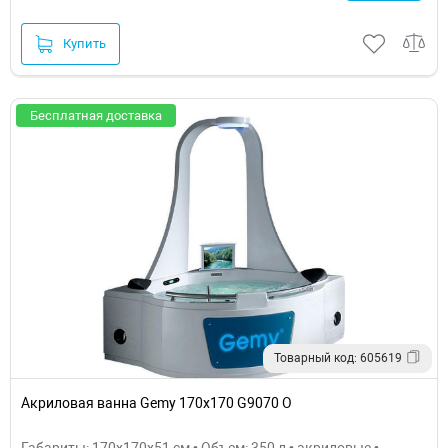
Купить
Бесплатная доставка
Товарный код: 605619
Акриловая ванна Gemy 170x170 G9070 O
Габариты: 170x170x51 см • Объем: 350 л • акриловые •