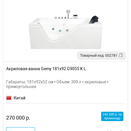
Товарный код: 002781
Акриловая ванна Gemy 181х92 G9055 K L
Габариты: 181x92x52 см • Объем: 300 л • акриловые •
прямоугольная
Китай
243 000 р. по
270 000 р.
промокоду