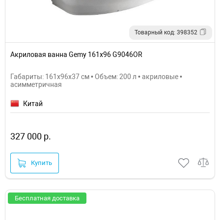
Товарный код: 398352
Акриловая ванна Gemy 161х96 G9046OR
Габариты: 161x96x37 см • Объем: 200 л • акриловые •
асимметричная
Китай
327 000 р.
Купить
Бесплатная доставка