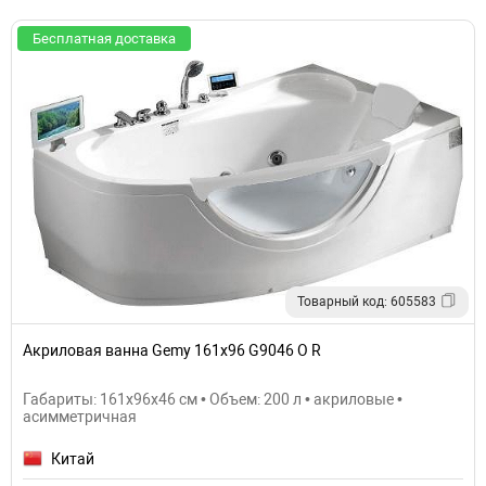
Бесплатная доставка
Товарный код: 605583
Акриловая ванна Gemy 161x96 G9046 O R
Габариты: 161x96x46 см • Объем: 200 л • акриловые •
асимметричная
Китай