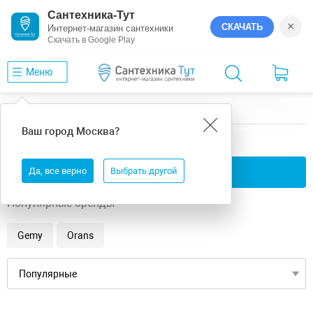
Сантехника-Тут
×
СКАЧАТЬ
Интернет-магазин сантехники
Скачать в Google Play
Меню
Главная
Ванны
20
Ваш город
Москва
?
20 ванны
Да, все верно
Применить фильтры
Выбрать другой
Популярные бренды
Gemy
Orans