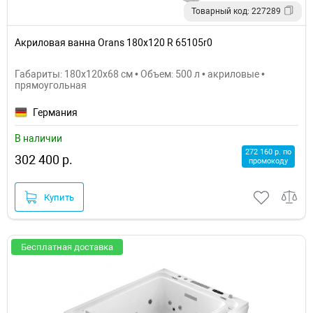
Товарный код: 227289
Акриловая ванна Orans 180x120 R 65105r0
Габариты: 180x120x68 см • Объем: 500 л • акриловые •
прямоугольная
Германия
В наличии
272 160 р. по
302 400 р.
промокоду
Купить
Бесплатная доставка