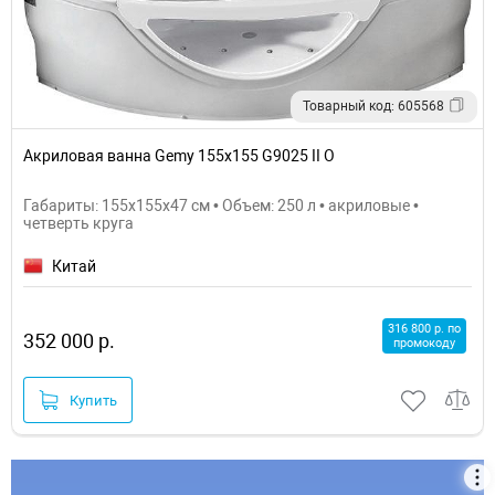
Товарный код: 605568
Акриловая ванна Gemy 155x155 G9025 II O
Габариты: 155x155x47 см • Объем: 250 л • акриловые •
четверть круга
Китай
316 800 р. по
352 000 р.
промокоду
Купить