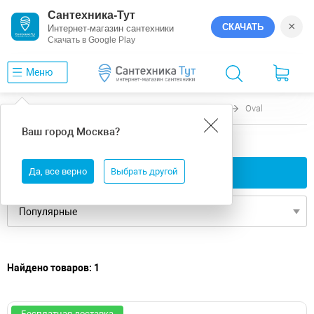
Сантехника-Тут
×
СКАЧАТЬ
Интернет-магазин сантехники
Скачать в Google Play
Меню
Главная
Ванны
Нидерланды
Riho
Oval
Ваш город
Москва
?
Нидерланды ванны Riho Oval
Да, все верно
Применить фильтры
Выбрать другой
Найдено товаров: 1
Бесплатная доставка