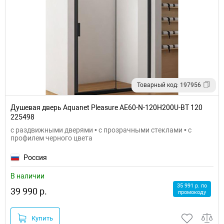
Товарный код: 197956
Душевая дверь Aquanet Pleasure AE60-N-120H200U-BT 120
225498
с раздвижными дверями • с прозрачными стеклами • с
профилем черного цвета
Россия
В наличии
35 991 р. по
39 990 р.
промокоду
Купить