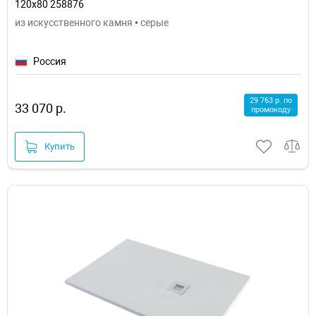
120x80 258876
из искусственного камня • серые
Россия
29 763 р. по
33 070 р.
промокоду
Купить