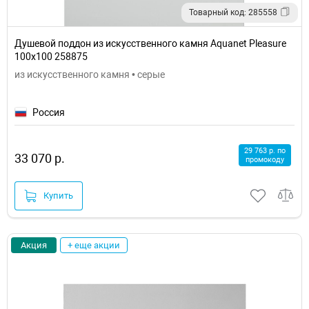
Товарный код: 285558
Душевой поддон из искусственного камня Aquanet Pleasure
100x100 258875
из искусственного камня • серые
Россия
29 763 р. по
33 070 р.
промокоду
Купить
Акция
+ еще акции