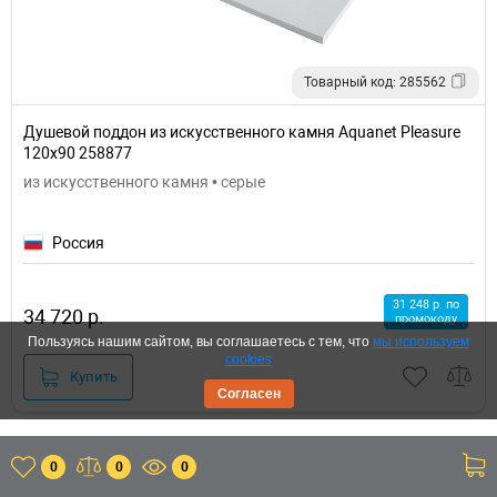
Товарный код: 285562
Душевой поддон из искусственного камня Aquanet Pleasure
120x90 258877
из искусственного камня • серые
Россия
31 248 р. по
34 720 р.
промокоду
Пользуясь нашим сайтом, вы соглашаетесь с тем, что
мы используем
cookies
Купить
Согласен
Бесплатная доставка
0
0
0