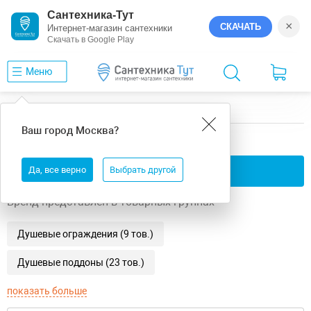
Сантехника-Тут
×
СКАЧАТЬ
Интернет-магазин сантехники
Скачать в Google Play
Меню
Главная
Aquanet
Pleasure
Ваш город
Москва
?
Aquanet Pleasure
Да, все верно
Применить фильтры
Выбрать другой
Бренд представлен в товарных группах
Душевые ограждения (9 тов.)
Душевые поддоны (23 тов.)
показать больше