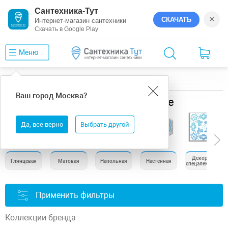
Сантехника-Тут
×
СКАЧАТЬ
Интернет-магазин сантехники
Скачать в Google Play
Меню
Главная
Керамическая плитка
GlobalTile
Ваш город
Москва
?
Керамическая плитка GlobalTile
Да, все верно
Выбрать другой
Декоры и
Глянцевая
Матовая
Напольная
Настенная
спецэлементы
Применить фильтры
Коллекции бренда