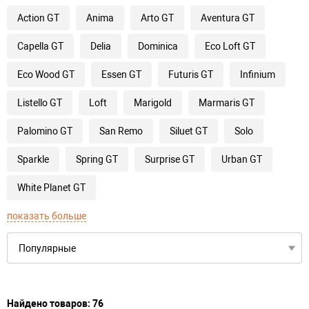
Action GT
Anima
Arto GT
Aventura GT
Capella GT
Delia
Dominica
Eco Loft GT
Eco Wood GT
Essen GT
Futuris GT
Infinium
Listello GT
Loft
Marigold
Marmaris GT
Palomino GT
San Remo
Siluet GT
Solo
Sparkle
Spring GT
Surprise GT
Urban GT
White Planet GT
показать больше
Найдено товаров: 76