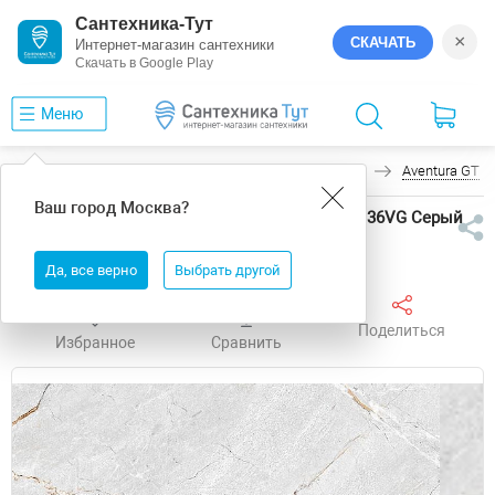
Сантехника-Тут
×
СКАЧАТЬ
Интернет-магазин сантехники
Скачать в Google Play
Меню
Главная
Керамическая плитка
GlobalTile
Aventura GT
Ваш город
Москва
?
Керамическая плитка GlobalTile Aventura GT136VG Серый
Матовая 25х50 см
Да, все верно
Выбрать другой
Поделиться
Избранное
Сравнить