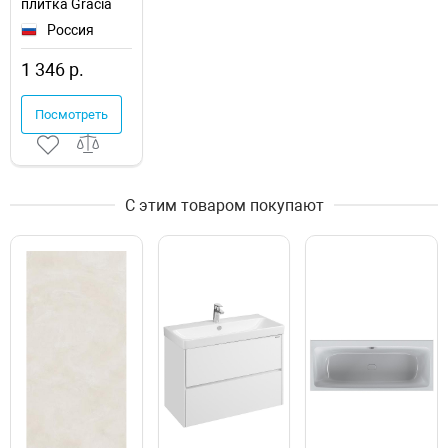
плитка Gracia
Ceramica Magma
Россия
Grey Серый 01
010100001399
1 346 р.
настенная
Посмотреть
С этим товаром покупают