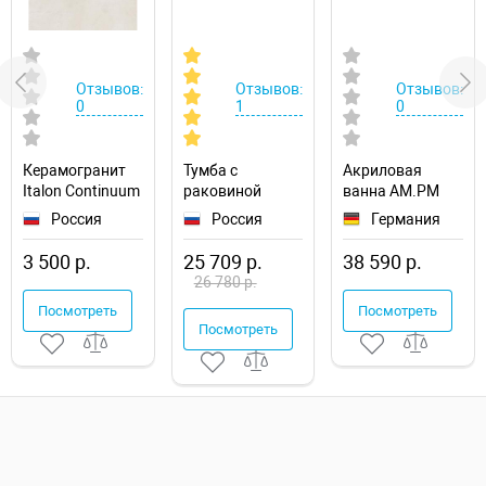
Отзывов:
Отзывов:
Отзывов:
0
1
0
Керамогранит
Тумба с
Акриловая
Italon Continuum
раковиной
ванна AM.PM
Полар
Aquaton Сканди
Func 170х70
Россия
Россия
Германия
610010002677
90
W84A-170-070W-
1A2519K0SD010
A
3 500 р.
25 709 р.
38 590 р.
подвесная
26 780 р.
Посмотреть
Посмотреть
Посмотреть