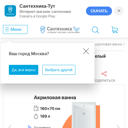
Сантехника-Тут
×
СКАЧАТЬ
Интернет-магазин сантехники
Скачать в Google Play
Меню
Главная
Ванны
DIWO
Казань
Акриловая ванна DI
Ваш город
Москва
?
Акриловая ванна DIWO Казань 160х70 цвет Белый
Да, все верно
Выбрать другой
Поделиться
Избранное
Сравнить