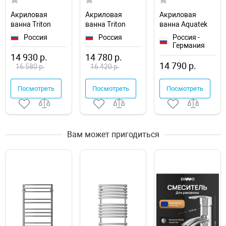
Акриловая
Акриловая
Акриловая
ванна Triton
ванна Triton
ванна Aquatek
1ACReal Тори
Аура 160х70
Лугано 160x70
Россия
Россия
Россия -
160х70
Щ0000050545
LUG160-
Германия
Щ0000042931
0000001
14 930 р.
14 780 р.
14 790 р.
16 580 р.
16 420 р.
Посмотреть
Посмотреть
Посмотреть
Вам может пригодиться