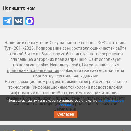
Напишите нам
Наличие и цены уточняйте у наших операторов. © «Сантехника
Тут» 2011-2026. Копирование всех составляющих частей сайта
в какой бы то ни было форме без письменного разрешения
владельцев авторских прав запрещено. Сайт использует
технологию cookie. Используя сайт, Вы соглашаетесь с
правилами использования
cookie, а также даете согласие на
обработку персональных данных
На информационном ресурсе применяются рекомендательные
технологии (информационные технологии предоставления
информации на основе сбора, систематизации и анализа
сведений, относящихся к предпочтениям пользователей сети
Пользуясь нашим сайтом, вы соглашаетесь с тем, что
мы используем
«Интернет», находящихся на территории Российской
cookies
Федерации).
Согласен