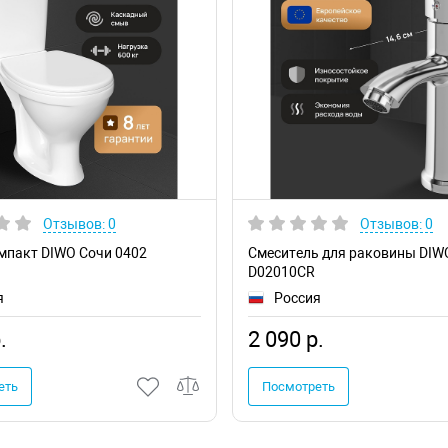
Отзывов: 0
Отзывов: 0
мпакт DIWO Сочи 0402
Смеситель для раковины DIW
D02010CR
я
Россия
.
2 090 р.
еть
Посмотреть