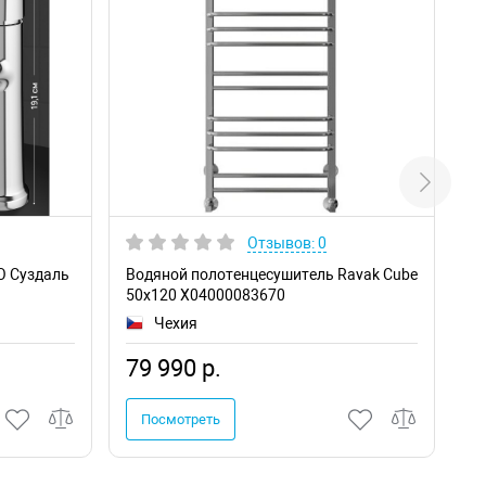
Отзывов: 0
O Суздаль
Водяной полотенцесушитель Ravak Cube
Ми
50х120 X04000083670
SM
Чехия
79 990 р.
4
Посмотреть