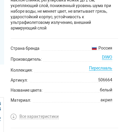
укрепляющий слой, пониженный уровень шума при
наборе воды, не меняет цвет, не впитывает грязь,
ударостойкий корпус, устойчивость к
ультрафиолетовому излучению, внешний
армирующий слой
Россия
Страна бренда
DIWO
Производитель:
Переславль
Коллекция:
506664
Артикул:
белый
Название цвета:
акрил
Материал:
6
6
10 лет
Гарантийный срок:
Все характеристики
Р