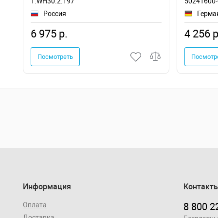
1.WH30.2.197
50241600-
Россия
Герма
6 975 р.
4 256 р
Посмотреть
Посмотр
Информация
Контакт
Оплата
8 800 2
Доставка