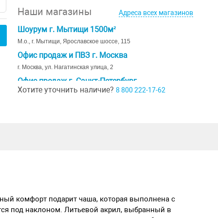
Наши магазины
Адреса всех магазинов
Шоурум г. Мытищи 1500м²
М.о., г. Мытищи, Ярославское шоссе, 115
Офис продаж и ПВЗ г. Москва
г. Москва, ул. Нагатинская улица, 2
Офис продаж г. Санкт-Петербург
Хотите уточнить наличие?
8 800 222-17-62
г. Санкт-Петербург, ул. Ивана Черных д. 29
Шоурум г. Краснодар
г. Краснодар, коттеджный посёлок Близкий, ул. Ивана Шкабуры
д. 8, помещение 4,5
ный комфорт подарит чаша, которая выполнена с
ся под наклоном. Литьевой акрил, выбранный в