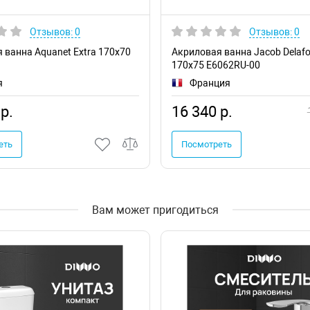
Отзывов: 0
Отзывов: 0
 ванна Aquanet Extra 170x70
Акриловая ванна Jacob Delaf
170x75 E6062RU-00
я
Франция
р.
16 340 р.
еть
Посмотреть
Вам может пригодиться