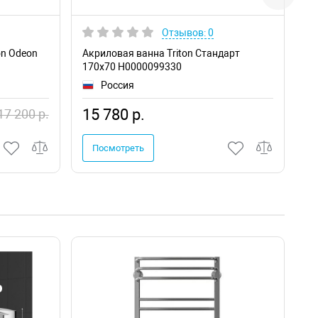
Отзывов: 0
on Odeon
Акриловая ванна Triton Стандарт
Ак
170х70 Н0000099330
17
Россия
15 780 р.
1
17 200 р.
Посмотреть