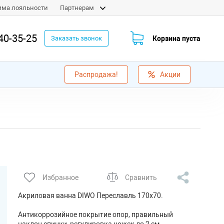
мма лояльности
Партнерам
40-35-25
Корзина пуста
Заказать звонок
Распродажа!
Акции
Избранное
Сравнить
Акриловая ванна DIWO Переславль 170х70.
Антикоррозийное покрытие опор, правильный
наклон спинки, регулировка ножек до 2 см,