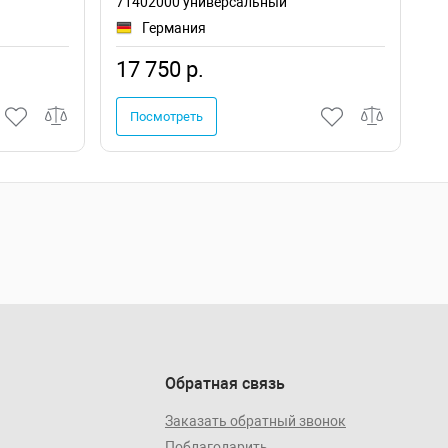
71402000 универсальный
Sa
Германия
17 750 р.
6
Посмотреть
Обратная связь
Заказать обратный звонок
Поблагодарить