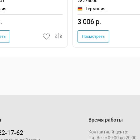
01
28276000
ния
Германия
.
3 006 р.
еть
Посмотреть
ы
Время работы
22‑17‑62
Контактный-центр:
Пн.-Вс.: с 09:00 до 20:00