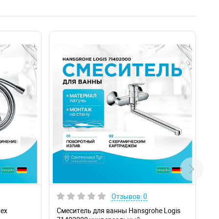
Отзывов: 0
lex
Смеситель для ванны Hansgrohe Logis
Ра