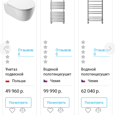
Отзывов:
Отзывов:
Отзывов:
0
0
0
Унитаз
Водяной
Водяной
подвесной
полотенцесушитель
полотенцесушител
Excellent Doto
Ravak Elegance
Ravak Cube
Польша
Чехия
Чехия
Pure Rim 54
50х120
50х100
CEEX.1404.545.WH
X04000083677
X04000083669
49 960 р.
99 990 р.
62 040 р.
Посмотреть
Посмотреть
Посмотреть