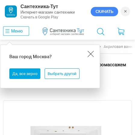
Сантехника-Тут
×
СКАЧАТЬ
Интернет-магазин сантехники
Скачать в Google Play
Меню
Главная
Ванны
Excellent
Aquaria
Акриловая ванна
Ваш город
Москва
?
Акриловая ванна Excellent Aquaria 160x70
WAEX.AQU16.LINENANO.GL цвет Белый с гидромассажем
форсунки Золото
Да, все верно
Выбрать другой
Выгода