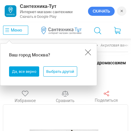
Сантехника-Тут
×
СКАЧАТЬ
Интернет-магазин сантехники
Скачать в Google Play
Меню
Главная
Ванны
Excellent
Aquaria
Акриловая ванна
Ваш город
Москва
?
Акриловая ванна Excellent Aquaria 170x75
WAEX.AQU17.ULTRANANO.GL цвет Белый с гидромассажем
форсунки Золото
Да, все верно
Выбрать другой
Акция
Бесплатная доставка
Выгода
Поделиться
Избранное
Сравнить