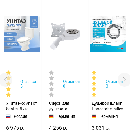
Отзывов:
Отзывов:
Отзывов:
5
0
3
Унитаз-компакт
Сифон для
Душевой шланг
Santek Лига
душевого
Hansgrohe Isiflex
1.WH30.2.197
поддона RGW S-
28276000
Россия
Германия
Германия
016 50241600-
01
6 975 р.
4 256 р.
3 031 р.