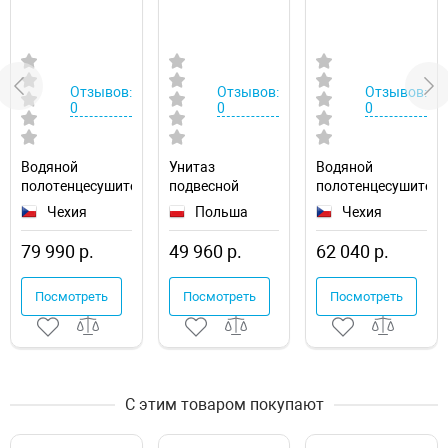
Отзывов:
Отзывов:
Отзывов:
0
0
0
Водяной
Унитаз
Водяной
полотенцесушитель
подвесной
полотенцесушител
Ravak Cube
Excellent Doto
Ravak Cube
Чехия
Польша
Чехия
50х120
Pure Rim 54
50х100
X04000083670
CEEX.1404.545.WH
X04000083669
79 990 р.
49 960 р.
62 040 р.
Посмотреть
Посмотреть
Посмотреть
С этим товаром покупают