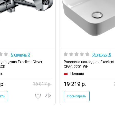
Отзывов: 0
Отзывов: 0
для душа Excellent Clever
Раковина накладная Excellent 
8CR
CEAC.2201.WH
ша
Польша
р.
19 219 р.
16 817 р.
еть
Посмотреть