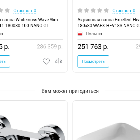
Отзывов: 0
Отзывов: 0
 ванна Whitecross Wave Slim
Акриловая ванна Excellent Hea
11.180080.100.NANO.GL
180x80 WAEX.HEV18S.NANO.G
ша
Польша
5 р.
251 763 р.
286 359 р.
2
еть
Посмотреть
Вам может пригодиться