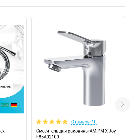
Отзывов: 10
lex
Смеситель для раковины AM.PM X-Joy
Ра
F85A02100
Sa