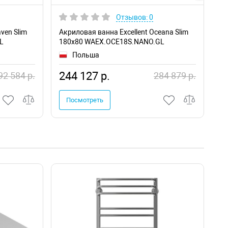
Отзывов: 0
ven Slim
Акриловая ванна Excellent Oceana Slim
Ак
L
180x80 WAEX.OCE18S.NANO.GL
18
Польша
244 127 р.
2
92 584 р.
284 879 р.
Посмотреть