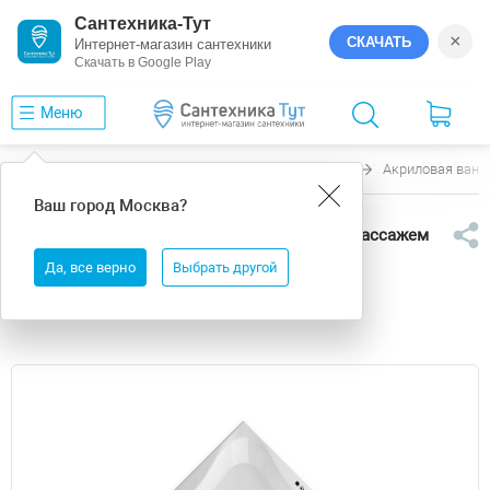
Сантехника-Тут
×
СКАЧАТЬ
Интернет-магазин сантехники
Скачать в Google Play
Меню
Главная
Ванны
Excellent
Glamour
Акриловая ванн
Ваш город
Москва
?
Акриловая ванна Excellent Glamour 150x150
WAEX.GLA15.SMART.CR цвет Белый с гидромассажем
форсунки Хром
Да, все верно
Выбрать другой
Выгода