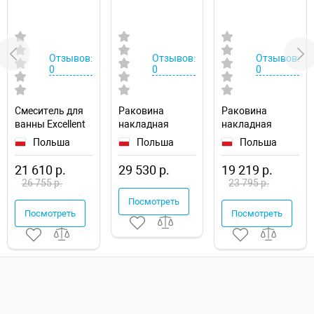
Отзывов:
Отзывов:
Отзывов:
0
0
0
Смеситель для
Раковина
Раковина
ванны Excellent
накладная
накладная
Pi Arex
Excellent x50
Excellent Cori 38
Польша
Польша
Польша
AREX.1205BL
CEEX.4901.500.WH
CEAC.2201.WH
21 610 р.
29 530 р.
19 219 р.
26 755 р.
23 795 р.
Посмотреть
Посмотреть
Посмотреть