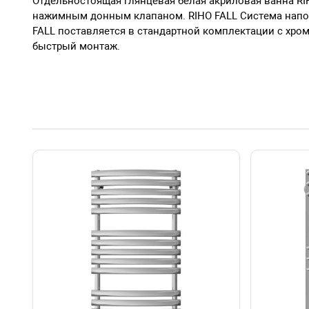
Отдельностоящая глянцевая белая акриловая ванна RI
нажимным донным клапаном. RIHO FALL Система напол
FALL поставляется в стандартной комплектации с хро
быстрый монтаж.