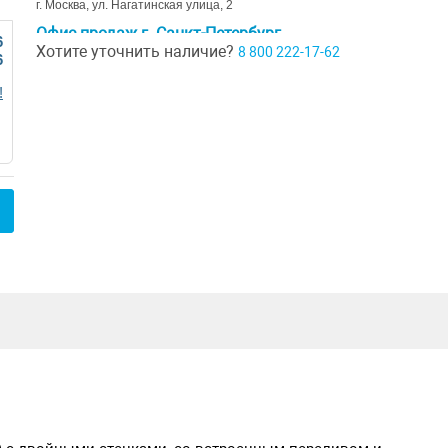
г. Москва, ул. Нагатинская улица, 2
Офис продаж г. Санкт-Петербург
6
Хотите уточнить наличие?
8 800 222-17-62
6
г. Санкт-Петербург, ул. Ивана Черных д. 29
Шоурум г. Краснодар
!
г. Краснодар, коттеджный посёлок Близкий, ул. Ивана Шкабуры
д. 8, помещение 4,5