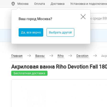
Москва
Оплата
Доставка
Установка и подключен
Ваш город
Москва
?
Да, все верно
Выбрать другой
Все товары
Бренды
Главная
Ванны
Riho
Devotion
Акр
Акриловая ванна Riho Devotion Fall 1
Бесплатная доставка