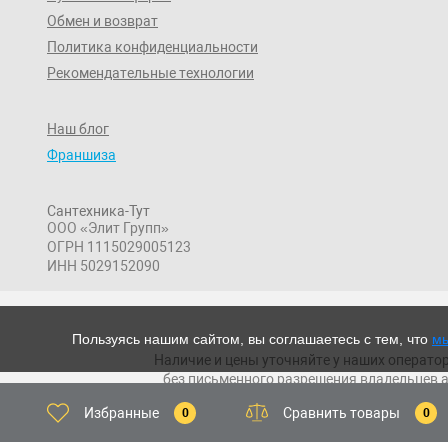
Обмен и возврат
Политика конфиденциальности
Рекомендательные технологии
Наш блог
Франшиза
Сантехника-Тут
ООО «Элит Групп»
ОГРН 1115029005123
ИНН 5029152090
Пользуясь нашим сайтом, вы соглашаетесь с тем, что
мы
Наличие и цены уточняйте у наших оператор
без письменного разрешения владельцев а
исполь
Избранные
Сравнить товары
0
0
На информационном ресурсе применяются
систематизации и анализа сведений, относ