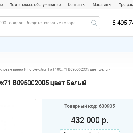
ие
Техническое обслуживание
Контакты
Магазины
Програ
8 495 7
иловая ванна Riho Devotion Fall 180х71 B095002005 цвет Белый
80х71 B095002005 цвет Белый
Товарный код: 630905
432 000 р.