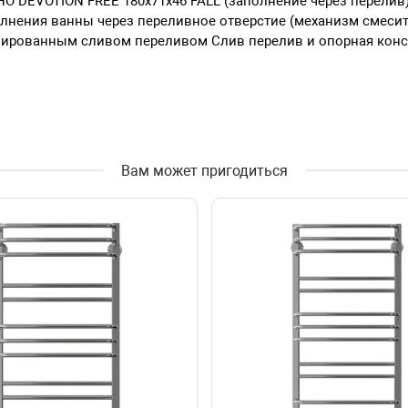
HO DEVOTION FREE 180х71x46 FALL (заполнение через перели
нения ванны через переливное отверстие (механизм смесите
мированным сливом переливом Слив перелив и опорная конст
Вам может пригодиться