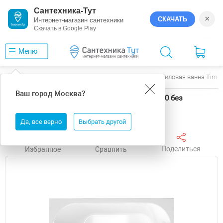
Сантехника-Тут
×
СКАЧАТЬ
Интернет-магазин сантехники
Скачать в Google Play
Меню
Главная
Ванны
Timo
Roha
Акриловая ванна Timo
Ваш город
Москва
?
Акриловая ванна Timo Roha 170x70 ROHA1770 без
гидромассажа
Да, все верно
Выбрать другой
Поделиться
Избранное
Сравнить