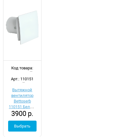
Код товара:
d054168
Арт.: 110151
Вытяжной
вентилятор
Bettoserb
110151 Белый
3900 р.
с обратным
клапаном
Выбрать