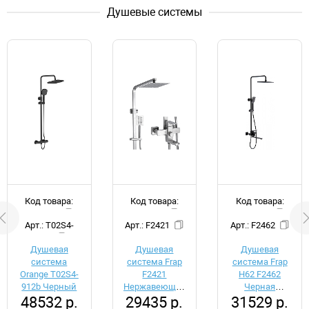
Душевые системы
Код товара:
Код товара:
Код товара:
d048492
d050114
d050111
Арт.: T02S4-
Арт.: F2421
Арт.: F2462
912b
Душевая
Душевая
Душевая
система
система Frap
система Frap
Orange T02S4-
F2421
H62 F2462
912b Черный
Нержавеющая
Черная
48532 р.
29435 р.
31529 р.
сталь
матовая