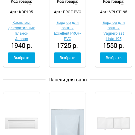
Код товара:
Код товара:
Код товара:
d042386
d022221
d057659
Арт.: KDP195
Арт.: PROF-PVC
Арт.: VPLST195
Комплект
Бордюр для
Бордюр для
декоративных
ванны
ванны
планок
Excellent PROF-
Vagnerplast
Altasan
PVC
Lista 195
1940 р.
1725 р.
1550 р.
KDP195
VPLST195
Выбрать
Выбрать
Выбрать
Панели для ванн