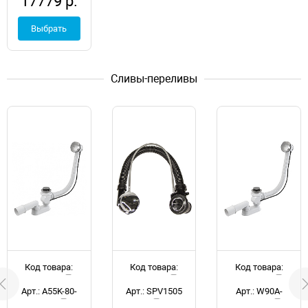
17779 р.
E6D042-GA
Выбрать
Сливы-переливы
Код товара:
Код товара:
Код товара:
d051861
d051970
d058906
Арт.: A55K-80-
Арт.: SPV1505
Арт.: W90A-
RU-01
000-OFI