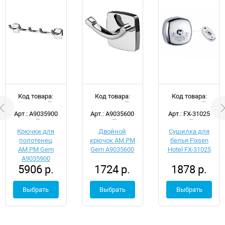
Код товара:
Код товара:
Код товара:
d051757
d051760
d035427
Арт.: A9035900
Арт.: A9035600
Арт.: FX-31025
Крючки для
Двойной
Сушилка для
полотенец
крючок AM.PM
белья Fixsen
AM.PM Gem
Gem A9035600
Hotel FX-31025
A9035900
5906 р.
1724 р.
1878 р.
Выбрать
Выбрать
Выбрать