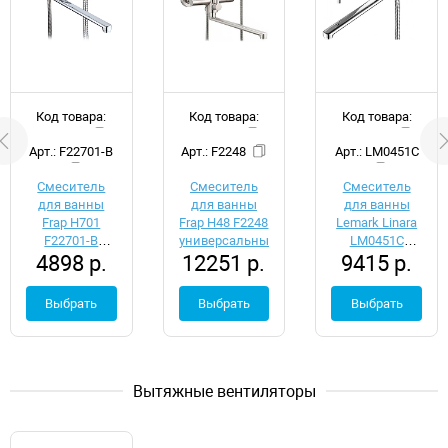
Код товара:
Код товара:
Код товара:
d051697
d051698
d051699
Арт.: F22701-B
Арт.: F2248
Арт.: LM0451C
Смеситель
Смеситель
Смеситель
для ванны
для ванны
для ванны
Frap H701
Frap H48 F2248
Lemark Linara
F22701-B
универсальный
LM0451C
4898 р.
12251 р.
9415 р.
универсальный
универсальный
Выбрать
Выбрать
Выбрать
Вытяжные вентиляторы