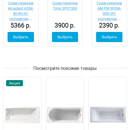
Слив-перелив
Слив-перелив
Слив-перелив
Alcaplast A55K-
Timo SPV1505
AM.PM W90A-
80-RU-01
000-OFI
полуавтомат
полуавтомат
5366 р.
3900 р.
2390 р.
Хром
Хром
Выбрать
Выбрать
Выбрать
Посмотрите похожие товары
Акция