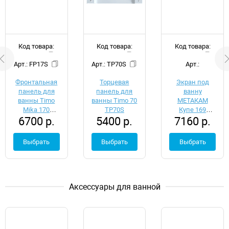
Код товара:
Код товара:
Код товара:
d051908
d051964
d054128
Арт.: FP17S
Арт.: TP70S
Арт.:
ЭЭS_002288
Фронтальная
Торцевая
Экран под
панель для
панель для
ванну
ванны Timo
ванны Timo 70
МЕТАКАМ
Mika 170
TP70S
Купе 169
6700 р.
5400 р.
7160 р.
FP17S
ЭЭS_002288
Выбрать
Выбрать
Выбрать
Аксессуары для ванной