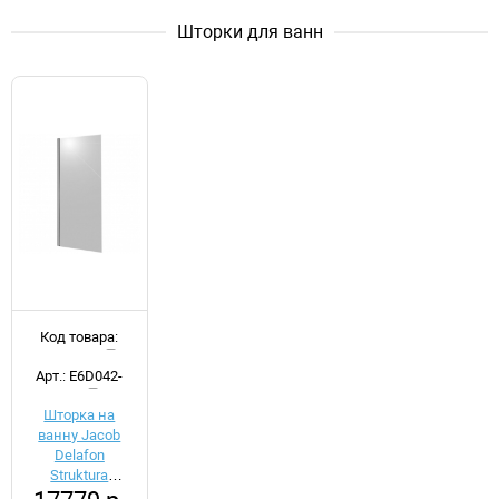
Шторки для ванн
Код товара:
d022288
Арт.: E6D042-
GA
Шторка на
ванну Jacob
Delafon
Struktura
80x140