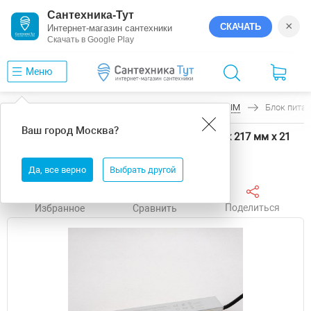
Сантехника-Тут
×
СКАЧАТЬ
Интернет-магазин сантехники
Скачать в Google Play
Меню
Главная
Электрика
LEDS POWER
SLIM
Блок питан
Ваш город
Москва
?
Блок питания LEDS POWER SLIM 5638 30 мм х 217 мм х 21
мм
Да, все верно
Выбрать другой
Поделиться
Избранное
Сравнить