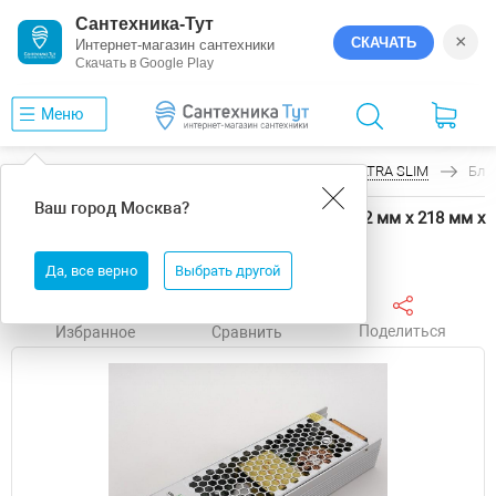
Сантехника-Тут
×
СКАЧАТЬ
Интернет-магазин сантехники
Скачать в Google Play
Меню
Главная
Электрика
LEDS POWER
ULTRA SLIM
Бло
Ваш город
Москва
?
Блок питания LEDS POWER ULTRA SLIM 862 62 мм х 218 мм х
31 мм
Да, все верно
Выбрать другой
Поделиться
Избранное
Сравнить