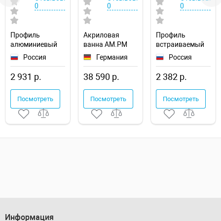
0
0
0
Профиль
Акриловая
Профиль
алюминиевый
ванна AM.PM
встраиваемый
Arlight ARH-
Func 170х70
Arlight MIC
Россия
Германия
Россия
DECORE-S12-
W84A-170-070W-
40019
LINE-EDGE-2000
A
2 931 р.
38 590 р.
2 382 р.
ANOD 023894
Посмотреть
Посмотреть
Посмотреть
Информация