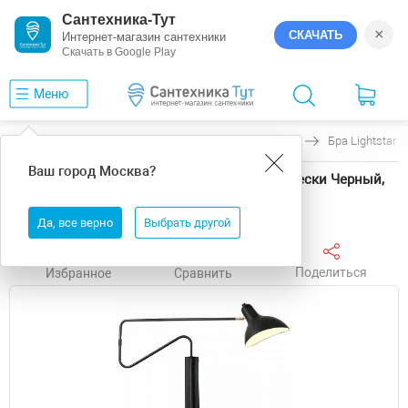
Сантехника-Тут
×
СКАЧАТЬ
Интернет-магазин сантехники
Скачать в Google Play
Меню
Главная
Светильники
Lightstar
Loft
Бра Lightstar
Ваш город
Москва
?
Бра Lightstar Loft 765647 цвет плафона/подвески Черный,
цвет арматуры Черный
Да, все верно
Выбрать другой
Поделиться
Избранное
Сравнить