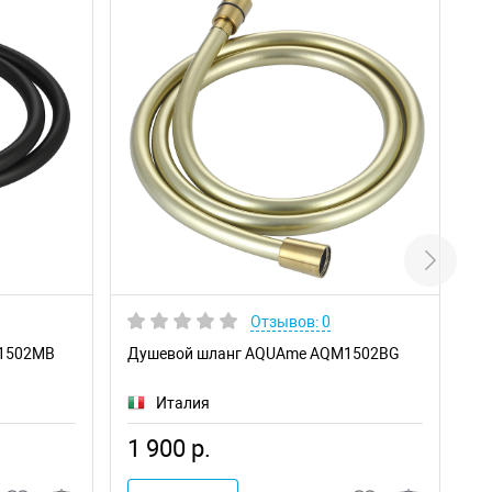
Отзывов: 0
1502MB
Душевой шланг AQUAme AQM1502BG
Д
Италия
1 900 р.
1