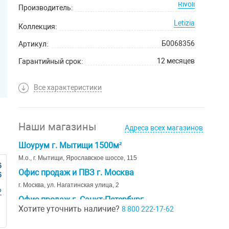
Rivoli
Производитель:
Letizia
Коллекция:
Б0068356
Артикул:
12 месяцев
Гарантийный срок:
Все характеристики
Наши магазины
Адреса всех магазинов
Шоурум г. Мытищи 1500м²
М.о., г. Мытищи, Ярославское шоссе, 115
6
Офис продаж и ПВЗ г. Москва
6
г. Москва, ул. Нагатинская улица, 2
Р
Офис продаж г. Санкт-Петербург
Хотите уточнить наличие?
8 800 222-17-62
г. Санкт-Петербург, ул. Ивана Черных д. 29
Шоурум г. Краснодар