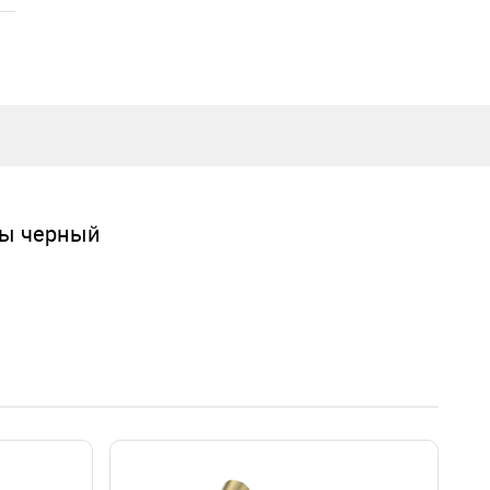
г. Краснодар, коттеджный посёлок Близкий, ул. Ивана Шкабуры
д. 8, помещение 4,5
ры черный