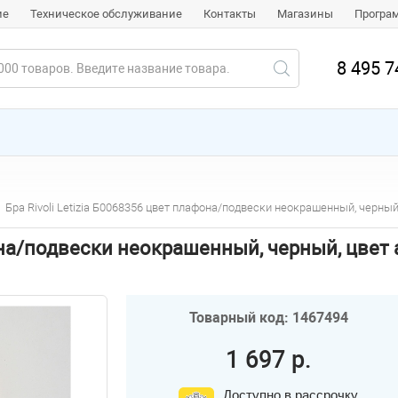
ие
Техническое обслуживание
Контакты
Магазины
Програ
8 495 7
Бра Rivoli Letizia Б0068356 цвет плафона/подвески неокрашенный, черны
афона/подвески неокрашенный, черный, цве
Товарный код: 1467494
1 697 р.
Доступно в рассрочку