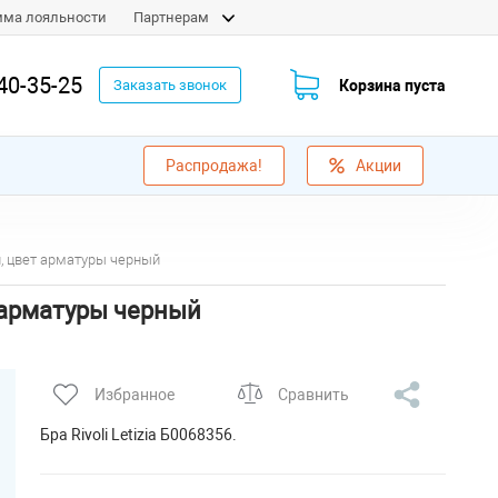
мма лояльности
Партнерам
40-35-25
Корзина пуста
Заказать звонок
Распродажа!
Акции
й, цвет арматуры черный
т арматуры черный
Избранное
Сравнить
Бра Rivoli Letizia Б0068356.