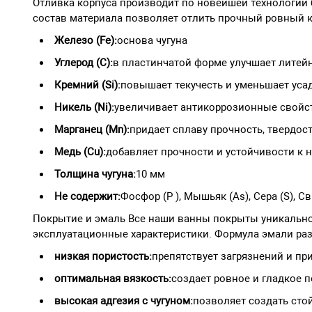
Отливка корпуса производит по новейшей технологии 
состав материала позволяет отлить прочный ровный к
Железо (Fe):
основа чугуна
Углерод (C):
в пластинчатой форме улучшает литей
Кремний (Si):
повышает текучесть и уменьшает уса
Никель (Ni):
увеличивает антикоррозионные свойс
Марганец (Mn):
придает сплаву прочность, твердос
Медь (Cu):
добавляет прочности и устойчивости к 
Толщина чугуна:
10 мм
Не содержит:
Фосфор (P ), Мышьяк (As), Сера (S),
Покрытие и эмаль Все наши ванны покрыты уникально
эксплуатационные характеристики. Формула эмали ра
низкая пористость:
препятствует загрязнений и п
оптимальная вязкость:
создает ровное и гладкое 
высокая адгезия с чугуном:
позволяет создать сто