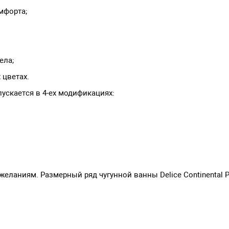
мфорта;
ела;
 цветах.
пускается в 4-ех модификациях:
ниям. Размерный ряд чугунной ванны Delice Continental PLUS