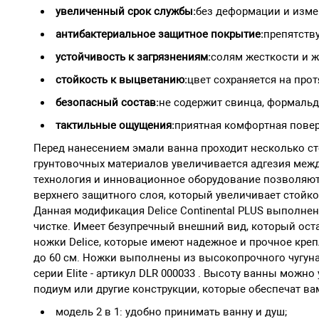
увеличенный срок службы:
без деформации и изме
антибактериальное защитное покрытие:
препятств
устойчивость к загрязнениям:
солям жесткости и 
стойкость к выцветанию:
цвет сохраняется на прот
безопасный состав:
не содержит свинца, формальд
тактильные ощущения:
приятная комфортная пове
Перед нанесением эмали ванна проходит несколько ст
грунтовочных материалов увеличивается адгезия межд
технология и инновационное оборудование позволяют
верхнего защитного слоя, который увеличивает стойко
Данная модификация Delice Continental PLUS выполнен
чистке. Имеет безупречный внешний вид, который ос
ножки Delice, которые имеют надежное и прочное креп
до 60 см. Ножки выполнены из высокопрочного чугуна
серии Elite - артикул DLR 000033 . Высоту ванны можн
подиум или другие конструкции, которые обеспечат ва
модель 2 в 1: удобно принимать ванну и душ;