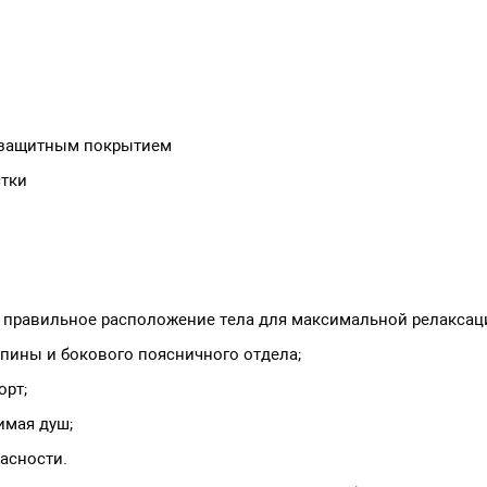
с защитным покрытием
стки
т правильное расположение тела для максимальной релакса
пины и бокового поясничного отдела;
орт;
имая душ;
асности.