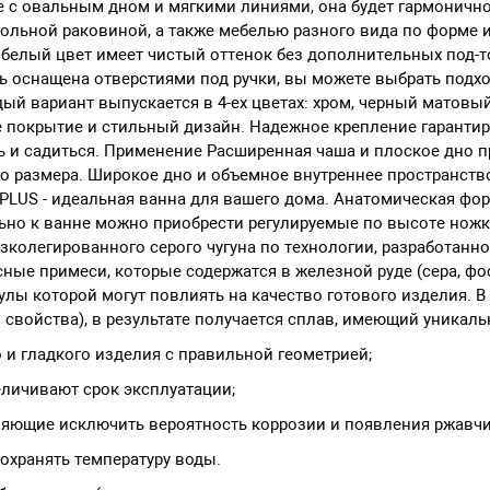
 с овальным дном и мягкими линиями, она будет гармонично
угольной раковиной, а также мебелью разного вида по форме
белый цвет имеет чистый оттенок без дополнительных под-то
 оснащена отверстиями под ручки, вы можете выбрать подход
ый вариант выпускается в 4-ех цветах: хром, черный матовый
 покрытие и стильный дизайн. Надежное крепление гарантир
ть и садиться. Применение Расширенная чаша и плоское дно п
о размера. Широкое дно и объемное внутреннее пространство
tal PLUS - идеальная ванна для вашего дома. Анатомическая ф
но к ванне можно приобрести регулируемые по высоте ножк
колегированного серого чугуна по технологии, разработанно
сные примеси, которые содержатся в железной руде (сера, ф
улы которой могут повлиять на качество готового изделия. В
свойства), в результате получается сплав, имеющий уникаль
и гладкого изделия с правильной геометрией;
еличивают срок эксплуатации;
яющие исключить вероятность коррозии и появления ржавч
охранять температуру воды.