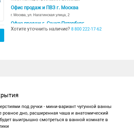
Офис продаж и ПВЗ г. Москва
г. Москва, ул. Нагатинская улица, 2
Офис продаж г. Санкт-Петербург
Хотите уточнить наличие?
8 800 222-17-62
г. Санкт-Петербург, ул. Ивана Черных д. 29
Шоурум г. Краснодар
г. Краснодар, коттеджный посёлок Близкий, ул. Ивана Шкабуры
д. 8, помещение 4,5
крытия
тверстиями под ручки - мини-вариант чугунной ванны
 ровное дно, расширенная чаша и анатомический
 будет выигрышно смотреться в ванной комнате в
тики