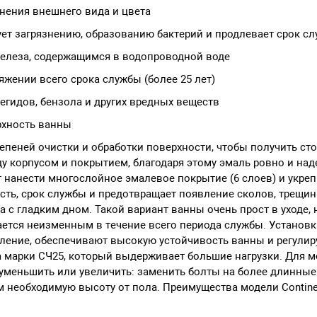
нения внешнего вида и цвета
ует загрязнению, образованию бактерий и продлевает срок с
железа, содержащимся в водопроводной воде
яжении всего срока службы (более 25 лет)
егидов, бензола и других вредных веществ
рхность ванны
епеней очистки и обработки поверхности, чтобы получить с
у корпусом и покрытием, благодаря этому эмаль ровно и над
 нанести многослойное эмалевое покрытие (6 слоев) и укре
сть, срок службы и предотвращает появление сколов, трещин
а с гладким дном. Такой вариант ванны очень прост в уходе,
тается неизменным в течение всего периода службы. Устано
ление, обеспечивают высокую устойчивость ванны и регулиру
 марки СЧ25, который выдерживает большие нагрузки. Для мо
о уменьшить или увеличить: заменить болты на более длинные
м необходимую высоту от пола. Преимущества модели Contine