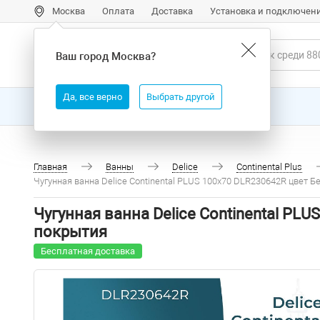
Москва
Оплата
Доставка
Установка и подключен
Ваш город
Москва
?
Да, все верно
Выбрать другой
Все товары
Бренды
Главная
Ванны
Delice
Continental Plus
Чугунная ванна Delice Continental PLUS 100х70 DLR230642R цвет 
Чугунная ванна Delice Continental PL
покрытия
Бесплатная доставка