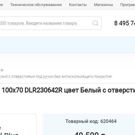
ие
Техническое обслуживание
Контакты
Магазины
Програ
8 495 7
Белый с отверстиями под ручки без антискользящего покрытия
US 100х70 DLR230642R цвет Белый с отверс
Товарный код: 620464