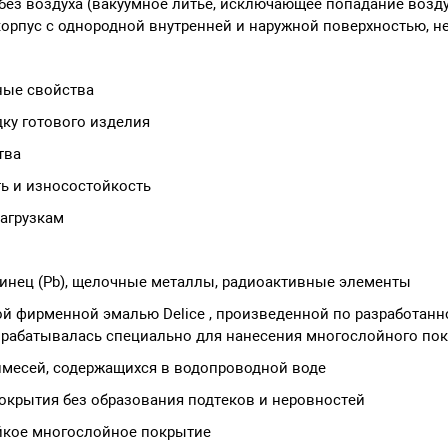
без воздуха (вакуумное литье, исключающее попадание возду
орпус с однородной внутренней и наружной поверхностью, н
ные свойства
дку готового изделия
тва
ть и износостойкость
нагрузкам
 Свинец (Pb), щелочные металлы, радиоактивные элементы
й фирменной эмалью Delice , произведенной по разработанн
зрабатывалась специально для нанесения многослойного пок
римесей, содержащихся в водопроводной воде
покрытия без образования подтеков и неровностей
йкое многослойное покрытие