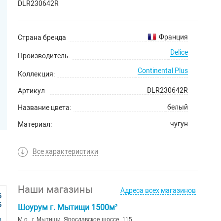
DLR230642R
Франция
Страна бренда
Delice
Производитель:
Continental Plus
Коллекция:
DLR230642R
Артикул:
белый
Название цвета:
чугун
Материал:
20 лет
Гарантийный срок:
Все характеристики
Наши магазины
Адреса всех магазинов
6
6
Шоурум г. Мытищи 1500м²
М.о., г. Мытищи, Ярославское шоссе, 115
!