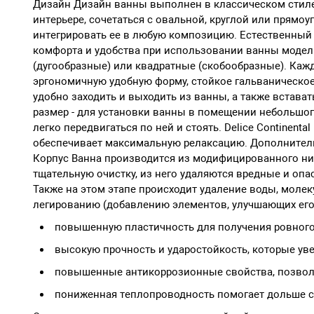
Дизайн Дизайн ванны выполнен в классическом стиле
интерьере, сочетаться с овальной, круглой или прямо
интегрировать ее в любую композицию. Естественный 
комфорта и удобства при использовании ванны модель
(дугообразные) или квадратные (скобообразные). Кажд
эргономичную удобную форму, стойкое гальваническое
удобно заходить и выходить из ванны, а также встава
размер - для установки ванны в помещении небольшог
легко передвигаться по ней и стоять. Delice Continen
обеспечивает максимальную релаксацию. Дополнитель
Корпус Ванна производится из модифицированного низ
тщательную очистку, из него удаляются вредные и опа
Также на этом этапе происходит удаление воды, молек
легированию (добавлению элементов, улучшающих его 
повышенную пластичность для получения ровного 
высокую прочность и ударостойкость, которые ув
повышенные антикоррозионные свойства, позвол
пониженная теплопроводность помогает дольше с