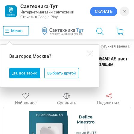
Сантехника-Тут
×
СКАЧАТЬ
Интернет-магазин сантехники
Скачать в Google Play
Меню
Главная
Ванны
Delice
Maestro
Чугунная ванна De
Ваш город
Москва
?
Чугунная ванна Delice Maestro 200х85 DLR230646R-AS цвет
Белый с отверстиями под ручки с антискользящим
покрытием
Да, все верно
Выбрать другой
Бесплатная доставка
Поделиться
Избранное
Сравнить