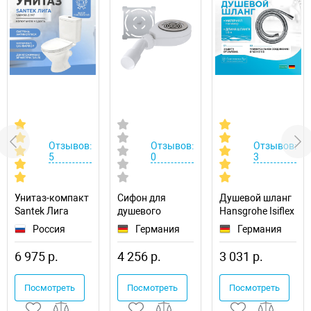
Отзывов:
Отзывов:
Отзывов:
5
0
3
Унитаз-компакт
Сифон для
Душевой шланг
Santek Лига
душевого
Hansgrohe Isiflex
1.WH30.2.197
поддона RGW S-
28276000
Россия
Германия
Германия
016 50241600-
01
6 975 р.
4 256 р.
3 031 р.
Посмотреть
Посмотреть
Посмотреть