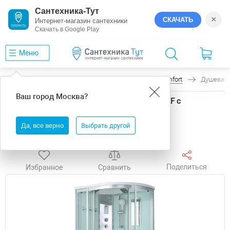
Сантехника-Тут
×
СКАЧАТЬ
Интернет-магазин сантехники
Скачать в Google Play
Меню
Главная
Душевые кабины
Timo
Comfort
Душевая 
Ваш город
Москва
?
Душевая кабина Timo Comfort 120x85 T-8802LF с
гидромассажем
Да, все верно
Выбрать другой
Бесплатная доставка
Поделиться
Избранное
Сравнить