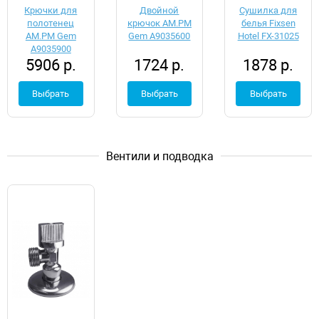
Крючки для
Двойной
Сушилка для
полотенец
крючок AM.PM
белья Fixsen
AM.PM Gem
Gem A9035600
Hotel FX-31025
A9035900
5906 р.
1724 р.
1878 р.
Выбрать
Выбрать
Выбрать
Вентили и подводка