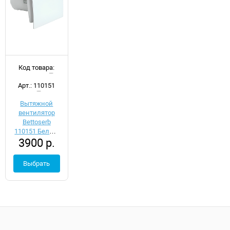
Код товара:
d054168
Арт.: 110151
Вытяжной
вентилятор
Bettoserb
110151 Белый
3900 р.
с обратным
клапаном
Выбрать