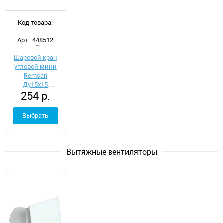
Код товара:
d035435
Арт.: 448512
Шаровой кран
угловой мини
Remsan
Ду15х15
254 р.
448512
Выбрать
Вытяжные вентиляторы