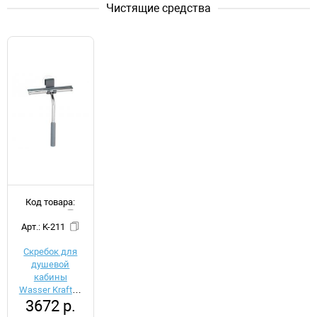
Чистящие средства
Код товара:
d011816
Арт.: K-211
Скребок для
душевой
кабины
Wasser Kraft K-
3672 р.
211