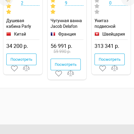
2
9
0
Душевая
Чугунная ванна
Унитаз
кабина Parly
Jacob Delafon
подвесной
Tomorrow 90x90
Soissons 170x70
Geberit
Китай
Франция
Швейцария
EF921
E2921-00
AquaClean Sela
146.224.21.1
34 200 р.
56 991 р.
313 341 р.
59 990 р.
Посмотреть
Посмотреть
Посмотреть