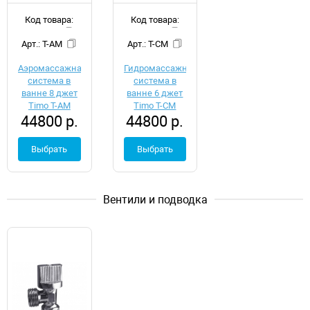
Код товара:
Код товара:
d049359
d049360
Арт.: T-AM
Арт.: T-CM
Аэромассажная
Гидромассажная
система в
система в
ванне 8 джет
ванне 6 джет
Timo T-АМ
Timo T-СМ
44800 р.
44800 р.
Выбрать
Выбрать
Вентили и подводка