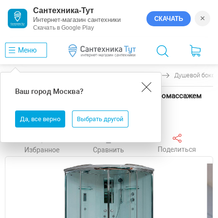
Сантехника-Тут
×
СКАЧАТЬ
Интернет-магазин сантехники
Скачать в Google Play
Меню
Главная
Душевые боксы
Timo
Lux
Душевой бокс 
Ваш город
Москва
?
Душевой бокс Timo Lux 150x150 T-7755 с гидромассажем
Бесплатная доставка
Да, все верно
Выбрать другой
Поделиться
Избранное
Сравнить