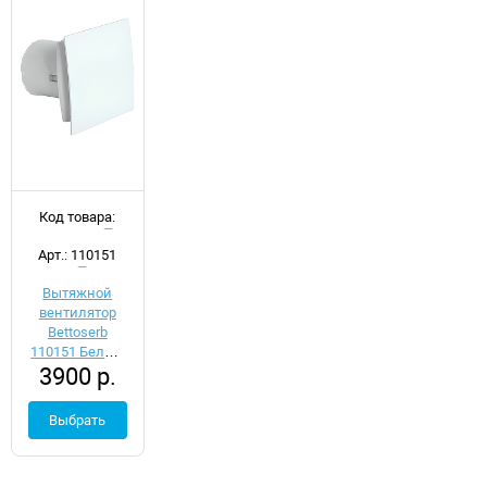
Код товара:
d054168
Арт.: 110151
Вытяжной
вентилятор
Bettoserb
110151 Белый
3900 р.
с обратным
клапаном
Выбрать