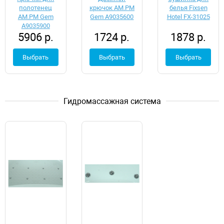
полотенец
крючок AM.PM
белья Fixsen
AM.PM Gem
Gem A9035600
Hotel FX-31025
A9035900
5906 р.
1724 р.
1878 р.
Выбрать
Выбрать
Выбрать
Гидромассажная система