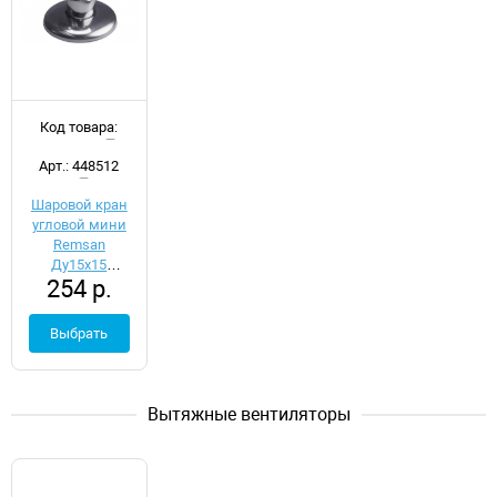
Код товара:
d035435
Арт.: 448512
Шаровой кран
угловой мини
Remsan
Ду15х15
254 р.
448512
Выбрать
Вытяжные вентиляторы