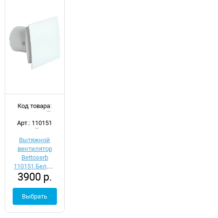
Код товара:
d054168
Арт.: 110151
Вытяжной
вентилятор
Bettoserb
110151 Белый
3900 р.
с обратным
клапаном
Выбрать