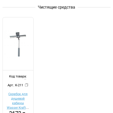
Чистящие средства
Код товара:
d011816
Арт.: K-211
Скребок для
душевой
кабины
Wasser Kraft K-
211