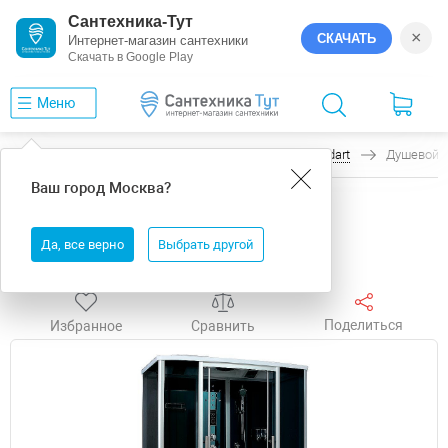
Сантехника-Тут
×
СКАЧАТЬ
Интернет-магазин сантехники
Скачать в Google Play
Меню
Главная
Душевые боксы
Timo
Standart
Душевой б
Ваш город
Москва
?
Душевой бокс Timo Standart 140x88 T-1140 с
гидромассажем
Да, все верно
Выбрать другой
Бесплатная доставка
Поделиться
Избранное
Сравнить