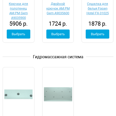
Крючки для
Двойной
Сушилка для
полотенец
крючок AM.PM
белья Fixsen
AM.PM Gem
Gem A9035600
Hotel FX-31025
A9035900
5906 р.
1724 р.
1878 р.
Выбрать
Выбрать
Выбрать
Гидромассажная система