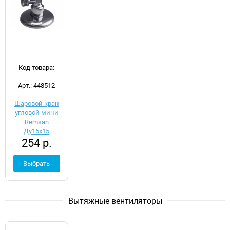
Код товара:
d035435
Арт.: 448512
Шаровой кран
угловой мини
Remsan
Ду15х15
254 р.
448512
Выбрать
Вытяжные вентиляторы