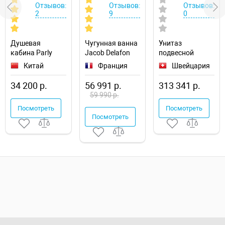
Отзывов:
Отзывов:
Отзывов:
2
9
0
Душевая
Чугунная ванна
Унитаз
кабина Parly
Jacob Delafon
подвесной
Tomorrow 90x90
Soissons 170x70
Geberit
Китай
Франция
Швейцария
EF921
E2921-00
AquaClean Sela
146.224.21.1
34 200 р.
56 991 р.
313 341 р.
59 990 р.
Посмотреть
Посмотреть
Посмотреть