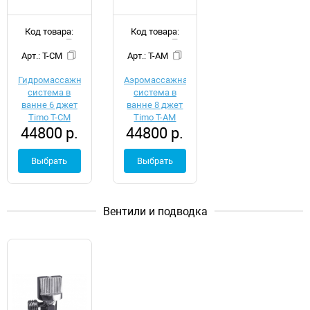
Код товара:
Код товара:
d049360
d049359
Арт.: T-CM
Арт.: T-AM
Гидромассажная
Аэромассажная
система в
система в
ванне 6 джет
ванне 8 джет
Timo T-СМ
Timo T-АМ
44800 р.
44800 р.
Выбрать
Выбрать
Вентили и подводка