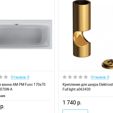
Отзывов: 0
Отзывов: 0
 ванна AM.PM Func 170х70
Крепление для шнура Elektros
-070W-A
Full light a063430
ния
1 740 р.
р.