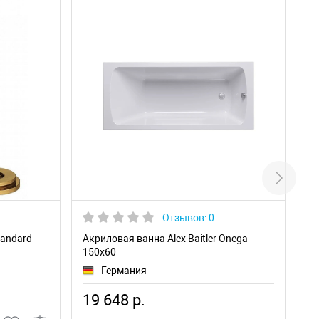
Отзывов: 0
tandard
Акриловая ванна Alex Baitler Onega
Пр
150x60
на
Германия
19 648 р.
9