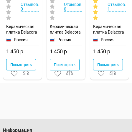
Отзывов:
Отзывов:
Отзывов:
0
0
1
Керамическая
Керамическая
Керамическая
плитка Delacora
плитка Delacora
плитка Delacora
Графито темный
Леон серый /
Небраска
Россия
Россия
Россия
/ Grafito Dark
Leon Gray
темно-серый /
WT15GRF07R
WT15LEN15R
Nebraska
1 450 р.
1 450 р.
1 450 р.
Матовая
Матовая
Graphite
WT15NBR25R
Посмотреть
Посмотреть
Посмотреть
Матовая
Информация