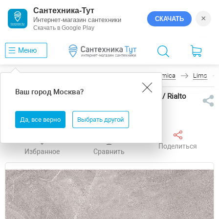
Сантехника-Тут
×
СКАЧАТЬ
Интернет-магазин сантехники
Скачать в Google Play
Меню
Главная
Керамическая плитка
Alma Ceramica
Lims
Ваш город
Москва
?
Керамическая плитка Alma Ceramica Риалто / Rialto
TWU12RLT07R Матовая 24,6х74 см
Да, все верно
Выбрать другой
Поделиться
Избранное
Сравнить