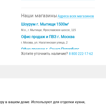
Наши магазины
Адреса всех магазинов
Шоурум г. Мытищи 1500м²
М.о., г. Мытищи, Ярославское шоссе, 115
Офис продаж и ПВЗ г. Москва
г. Москва, ул. Нагатинская улица, 2
Офис продаж г. Санкт-Петербург
Хотите уточнить наличие?
8 800 222-17-62
г. Санкт-Петербург, ул. Ивана Черных д. 29
Шоурум г. Краснодар
г. Краснодар, коттеджный посёлок Близкий, ул. Ивана
Шкабуры д. 8, помещение 4,5
еру в вашем доме. Используют для отделки кухни,