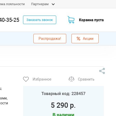
мма лояльности
Партнерам
40-35-25
Корзина пуста
Заказать звонок
Распродажа!
Акции
Избранное
Сравнить
ц
Товарный код: 228457
ами,
ности
5 290 р.
В наличии