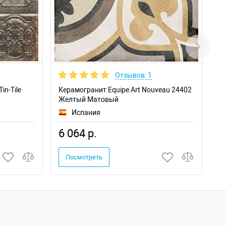
Отзывов: 1
in-Tile
Керамогранит Equipe Art Nouveau 24402
Ке
Желтый Матовый
Го
Испания
6 064 р.
6
Посмотреть