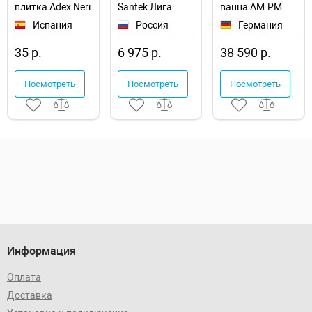
плитка Adex Neri
Santek Лига
ванна AM.PM
Biselado PB
1.WH30.2.197
Func 170х70
Испания
Россия
Германия
Biscuit
W84A-170-070W-
ADNE2018
A
35 р.
6 975 р.
38 590 р.
настенная
Посмотреть
Посмотреть
Посмотреть
Информация
Оплата
Доставка