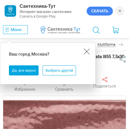
Сантехника-Тут
×
СКАЧАТЬ
Интернет-магазин сантехники
Скачать в Google Play
Меню
Главная
Керамогранит
Marca Corona
Multiforme
К
Ваш город
Москва
?
Керамогранит Marca Corona Multiforme Ametista l855 7,5x30
см
Да, все верно
Выбрать другой
Поделиться
Избранное
Сравнить