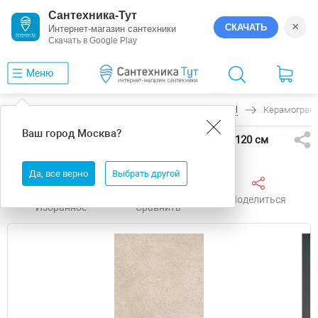
Сантехника-Тут
×
СКАЧАТЬ
Интернет-магазин сантехники
Скачать в Google Play
Меню
Главная
Керамогранит
Mirage
Glocal
Керамограни
Ваш город
Москва
?
Керамогранит Mirage Glocal NAT SQ GC14 60х120 см
Да, все верно
Выбрать другой
Поделиться
Избранное
Сравнить