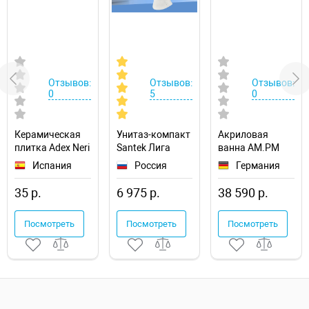
Отзывов:
Отзывов:
Отзывов:
0
5
0
Керамическая
Унитаз-компакт
Акриловая
плитка Adex Neri
Santek Лига
ванна AM.PM
Biselado PB
1.WH30.2.197
Func 170х70
Испания
Россия
Германия
Biscuit
W84A-170-070W-
ADNE2018
A
35 р.
6 975 р.
38 590 р.
настенная
Посмотреть
Посмотреть
Посмотреть