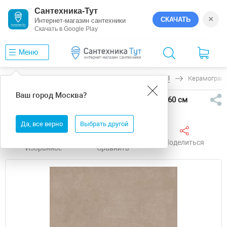
Сантехника-Тут
×
СКАЧАТЬ
Интернет-магазин сантехники
Скачать в Google Play
Меню
Главная
Керамогранит
Mirage
Glocal
Керамограни
Ваш город
Москва
?
Керамогранит Mirage Glocal NAT SQ GC16 60х60 см
Да, все верно
Выбрать другой
Поделиться
Избранное
Сравнить