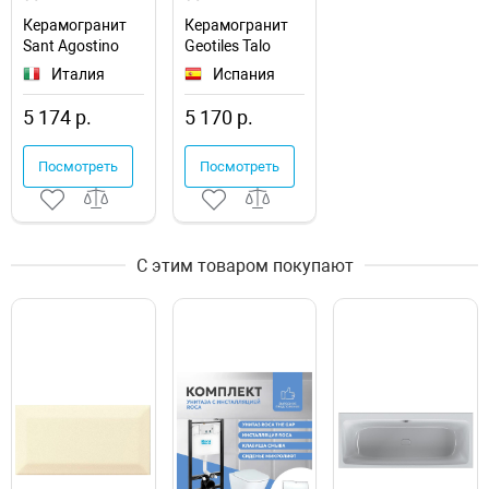
Керамогранит
Керамогранит
Sant Agostino
Geotiles Talo
Duo Back
Taupe 78901646
Италия
Испания
Caramel 00-
00151676
5 174 р.
5 170 р.
Посмотреть
Посмотреть
С этим товаром покупают