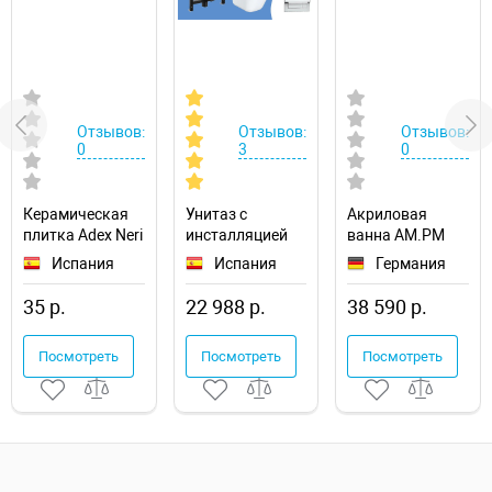
Отзывов:
Отзывов:
Отзывов:
0
3
0
Керамическая
Унитаз с
Акриловая
плитка Adex Neri
инсталляцией
ванна AM.PM
Biselado PB
Roca The Gap
Func 170х70
Испания
Испания
Германия
Biscuit
893104100
W84A-170-070W-
ADNE2018
A
35 р.
22 988 р.
38 590 р.
настенная
Посмотреть
Посмотреть
Посмотреть