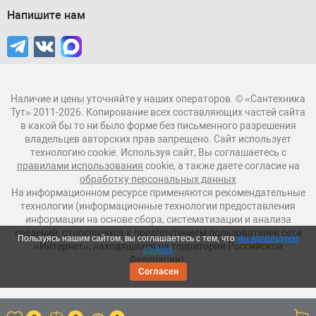
Напишите нам
Наличие и цены уточняйте у наших операторов. © «Сантехника
Тут» 2011-2026. Копирование всех составляющих частей сайта
в какой бы то ни было форме без письменного разрешения
владельцев авторских прав запрещено. Сайт использует
технологию cookie. Используя сайт, Вы соглашаетесь с
правилами использования
cookie, а также даете согласие на
обработку персональных данных
На информационном ресурсе применяются рекомендательные
технологии (информационные технологии предоставления
информации на основе сбора, систематизации и анализа
сведений, относящихся к предпочтениям пользователей сети
Пользуясь нашим сайтом, вы соглашаетесь с тем, что
мы используем
«Интернет», находящихся на территории Российской
cookies
Федерации).
Согласен