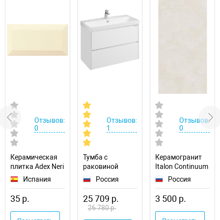
Отзывов:
Отзывов:
Отзывов:
0
1
0
Керамическая
Тумба с
Керамогранит
плитка Adex Neri
раковиной
Italon Continuum
Biselado PB
Aquaton Сканди
Полар
Испания
Россия
Россия
Biscuit
90
610010002677
ADNE2018
1A2519K0SD010
35 р.
25 709 р.
3 500 р.
настенная
подвесная
26 780 р.