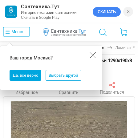
Сантехника-Тут
×
СКАЧАТЬ
Интернет-магазин сантехники
Скачать в Google Play
Меню
Главная
Ламинат
Peli
Anatolia Design
Ламинат Pel
Ваш город
Москва
?
Ламинат Peli Anatolia Design AN DSG 911 Сеньи 1290х190х8
мм
Да, все верно
Выбрать другой
Поделиться
Избранное
Сравнить