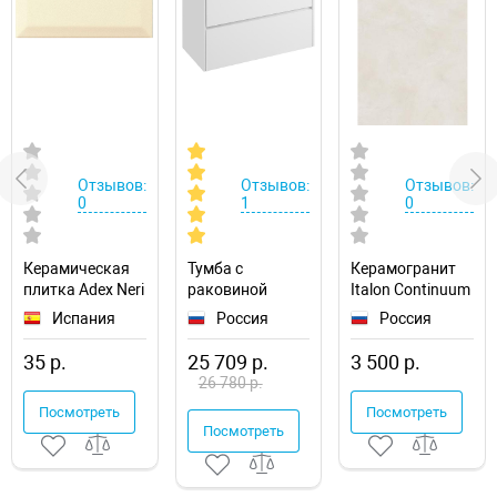
Отзывов:
Отзывов:
Отзывов:
0
1
0
Керамическая
Тумба с
Керамогранит
плитка Adex Neri
раковиной
Italon Continuum
Biselado PB
Aquaton Сканди
Полар
Испания
Россия
Россия
Biscuit
90
610010002677
ADNE2018
1A2519K0SD010
35 р.
25 709 р.
3 500 р.
настенная
подвесная
26 780 р.
Посмотреть
Посмотреть
Посмотреть