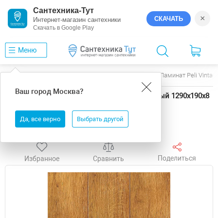
Сантехника-Тут
×
СКАЧАТЬ
Интернет-магазин сантехники
Скачать в Google Play
Меню
Главная
Ламинат
Peli
Vintage
Ламинат Peli Vinta
Ваш город
Москва
?
Ламинат Peli Vintage VN-4201 Дуб Натуральный 1290х190х8
мм
Да, все верно
Выбрать другой
Есть в шоу-руме
Поделиться
Избранное
Сравнить