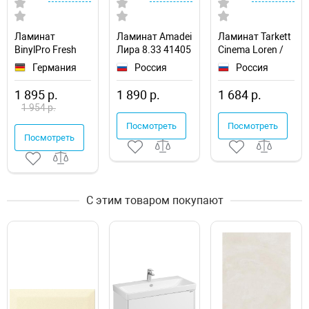
Ламинат
Ламинат Amadei
Ламинат Tarkett
BinylPro Fresh
Лира 8.33 41405
Cinema Loren /
Wood BN1519
Дуб Бурлеск
Лорен
Германия
Россия
Россия
Heirloom Oak
1 895 р.
1 890 р.
1 684 р.
1 954 р.
Посмотреть
Посмотреть
Посмотреть
С этим товаром покупают