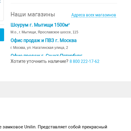
Р
Наши магазины
Адреса всех магазинов
Шоурум г. Мытищи 1500м²
М.о., г. Мытищи, Ярославское шоссе, 115
Офис продаж и ПВЗ г. Москва
г. Москва, ул. Нагатинская улица, 2
Офис продаж г. Санкт-Петербург
Хотите уточнить наличие?
8 800 222-17-62
г. Санкт-Петербург, ул. Ивана Черных д. 29
Шоурум г. Краснодар
г. Краснодар, коттеджный посёлок Близкий, ул. Ивана Шкабуры
д. 8, помещение 4,5
е замковое Unilin. Представляет собой прекрасный