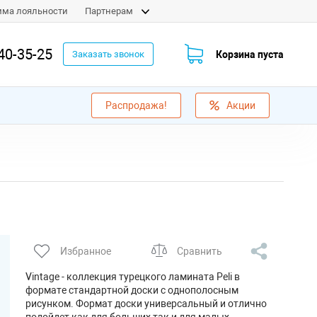
мма лояльности
Партнерам
40-35-25
Корзина пуста
Заказать звонок
Распродажа!
Акции
Избранное
Сравнить
Vintage - коллекция турецкого ламината Peli в
формате стандартной доски с однополосным
рисунком. Формат доски универсальный и отлично
подойдет как для больших так и для малых