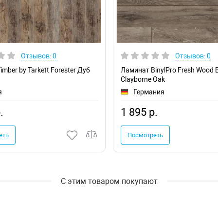
Отзывов: 0
Отзывов: 0
mber by Tarkett Forester Дуб
Ламинат BinylPro Fresh Wood
Clayborne Oak
я
Германия
.
1 895 р.
еть
Посмотреть
С этим товаром покупают