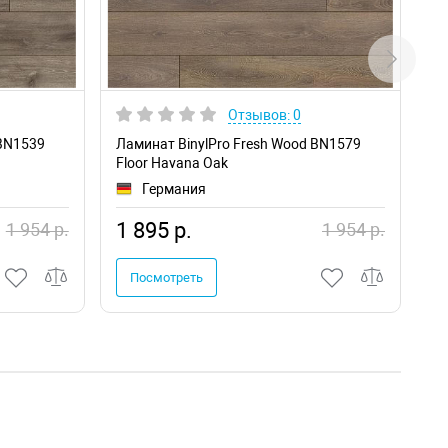
Отзывов: 0
 BN1539
Ламинат BinylPro Fresh Wood BN1579
Ла
Floor Havana Oak
К
Германия
1 895 р.
1
1 954 р.
1 954 р.
Посмотреть