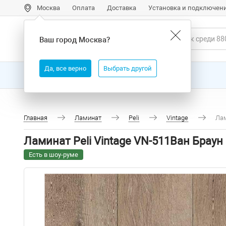
Москва
Оплата
Доставка
Установка и подключен
Ваш город
Москва
?
Да, все верно
Выбрать другой
Все товары
Бренды
Главная
Ламинат
Peli
Vintage
Лам
Ламинат Peli Vintage VN-511Ван Браун
Есть в шоу-руме