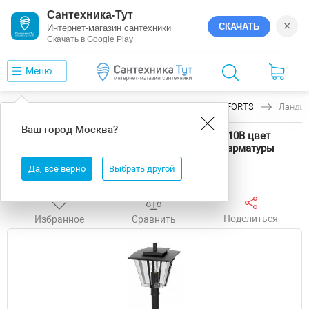
Сантехника-Тут
×
СКАЧАТЬ
Интернет-магазин сантехники
Скачать в Google Play
Меню
Главная
Уличное освещение
Citilux
FORTS
Ландша
Ваш город
Москва
?
Ландшафтный светильник Citilux FORTS CLU10B цвет
плафона/подвески Прозрачный, Хром, цвет арматуры
Черный
Да, все верно
Выбрать другой
Поделиться
Избранное
Сравнить